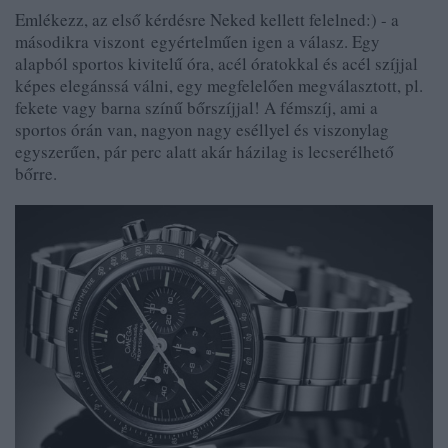
Emlékezz, az első kérdésre Neked kellett felelned:) - a
másodikra viszont egyértelműen igen a válasz. Egy
alapból sportos kivitelű óra, acél óratokkal és acél szíjjal
képes elegánssá válni, egy megfelelően megválasztott, pl.
fekete vagy barna színű bőrszíjjal! A fémszíj, ami a
sportos órán van, nagyon nagy eséllyel és viszonylag
egyszerűen, pár perc alatt akár házilag is lecserélhető
bőrre.