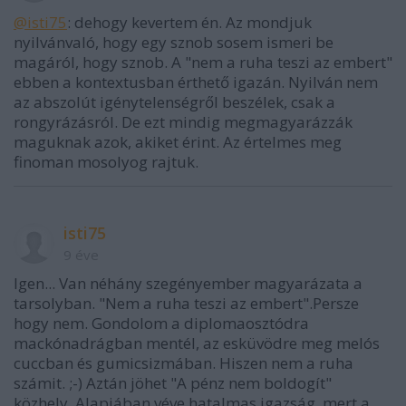
@isti75
: dehogy kevertem én. Az mondjuk
nyilvánvaló, hogy egy sznob sosem ismeri be
magáról, hogy sznob. A "nem a ruha teszi az embert"
ebben a kontextusban érthető igazán. Nyilván nem
az abszolút igénytelenségről beszélek, csak a
rongyrázásról. De ezt mindig megmagyarázzák
maguknak azok, akiket érint. Az értelmes meg
finoman mosolyog rajtuk.
isti75
9 éve
Igen... Van néhány szegényember magyarázata a
tarsolyban. "Nem a ruha teszi az embert".Persze
hogy nem. Gondolom a diplomaosztódra
mackónadrágban mentél, az esküvödre meg melós
cuccban és gumicsizmában. Hiszen nem a ruha
számit. ;-) Aztán jöhet "A pénz nem boldogít"
közhely. Alapjában véve hatalmas igazság, mert a