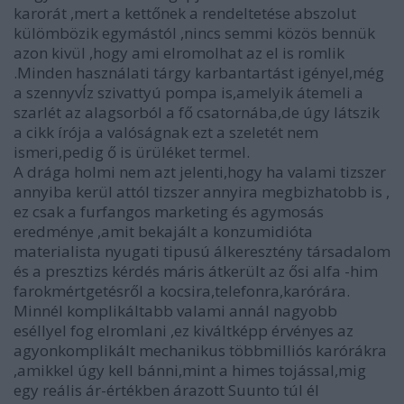
karorát ,mert a kettőnek a rendeltetése abszolut
külömbözik egymástól ,nincs semmi közös bennük
azon kivül ,hogy ami elromolhat az el is romlik
.Minden használati tárgy karbantartást igényel,még
a szennyvÍz szivattyú pompa is,amelyik átemeli a
szarlét az alagsorból a fő csatornába,de úgy látszik
a cikk írója a valóságnak ezt a szeletét nem
ismeri,pedig ő is ürüléket termel.
A drága holmi nem azt jelenti,hogy ha valami tizszer
annyiba kerül attól tizszer annyira megbizhatobb is ,
ez csak a furfangos marketing és agymosás
eredménye ,amit bekajált a konzumidióta
materialista nyugati tipusú álkeresztény társadalom
és a presztizs kérdés máris átkerült az ősi alfa -him
farokmértgetésről a kocsira,telefonra,karórára.
Minnél komplikáltabb valami annál nagyobb
eséllyel fog elromlani ,ez kiváltképp érvényes az
agyonkomplikált mechanikus többmilliós karórákra
,amikkel úgy kell bánni,mint a himes tojással,mig
egy reális ár-értékben árazott Suunto túl él