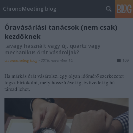
ChronoMeeting blog
Óravásárlási tanácsok (nem csak)
kezdőknek
..avagy használt vagy új, quartz vagy
mechanikus órát vásároljak?
chronomeeting blog
•
2016. november 16.
109
Ha márkás órát vásárolsz, egy olyan időmérő szerkezetet
fogsz birtokolni, mely hosszú évekig, évtizedekig hű
társad lehet.