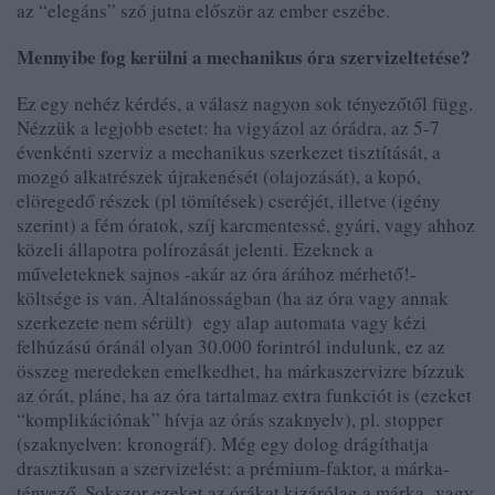
az “elegáns” szó jutna először az ember eszébe.
Mennyibe fog kerülni a mechanikus óra szervizeltetése?
Ez egy nehéz kérdés, a válasz nagyon sok tényezőtől függ.
Nézzük a legjobb esetet: ha vigyázol az órádra, az 5-7
évenkénti szerviz a mechanikus szerkezet tisztítását, a
mozgó alkatrészek újrakenését (olajozását), a kopó,
elöregedő részek (pl tömítések) cseréjét, illetve (igény
szerint) a fém óratok, szíj karcmentessé, gyári, vagy ahhoz
közeli állapotra polírozását jelenti. Ezeknek a
műveleteknek sajnos -akár az óra árához mérhető!-
költsége is van. Általánosságban (ha az óra vagy annak
szerkezete nem sérült) egy alap automata vagy kézi
felhúzású óránál olyan 30.000 forintról indulunk, ez az
összeg meredeken emelkedhet, ha márkaszervizre bízzuk
az órát, pláne, ha az óra tartalmaz extra funkciót is (ezeket
“komplikációnak” hívja az órás szaknyelv), pl. stopper
(szaknyelven: kronográf). Még egy dolog drágíthatja
drasztikusan a szervizelést: a prémium-faktor, a márka-
tényező. Sokszor ezeket az órákat kizárólag a márka- vagy