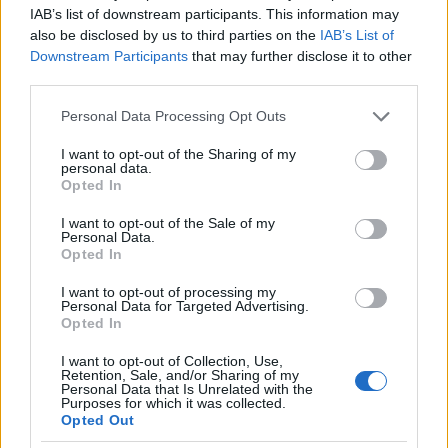
IAB’s list of downstream participants. This information may
also be disclosed by us to third parties on the
IAB’s List of
Downstream Participants
that may further disclose it to other
VII. ChronoMeeting Óravásár!
third parties.
Please note that this website/app uses one or more Google
Personal Data Processing Opt Outs
services and may gather and store information including but
not limited to your visit or usage behaviour. You may click to
I want to opt-out of the Sharing of my
VI. ChronoMeeting Óravásár!
personal data.
grant or deny consent to Google and its third-party tags to
Opted In
use your data for below specified purposes in below Google
consent section.
I want to opt-out of the Sale of my
Personal Data.
Opted In
Karóra, mint befektetés?
I want to opt-out of processing my
Personal Data for Targeted Advertising.
Opted In
I want to opt-out of Collection, Use,
Retention, Sale, and/or Sharing of my
Personal Data that Is Unrelated with the
blog.hu
facebook
Purposes for which it was collected.
Opted Out