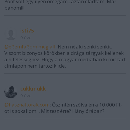
Pont volt egy ilyen omegám...aztán eladtam. Már
bánom!!!
isti75
9 éve
@eßemfaßom meg áll
: Nem néz ki senki senkit.
Viszont bizonyos körökben a drága tárgyak kellenek
a hitelességhez. Hogy a magyar médiában ki mit tart
címlapon nem tartozik ide.
cukkmukk
9 éve
@hasznaltorak.com
: Őszintén szólva én a 10.000 Ft-
ot is sokallom... Mit tesz érte? Hány órában?