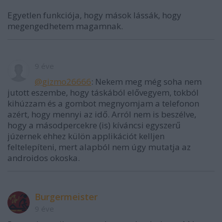
Egyetlen funkciója, hogy mások lássák, hogy
megengedhetem magamnak.
9 éve
@gizmo26666
: Nekem meg még soha nem
jutott eszembe, hogy táskából elővegyem, tokból
kihúzzam és a gombot megnyomjam a telefonon
azért, hogy mennyi az idő. Arról nem is beszélve,
hogy a másodpercekre (is) kíváncsi egyszerű
júzernek ehhez külön applikációt kelljen
feltelepíteni, mert alapból nem úgy mutatja az
androidos okoska.
Burgermeister
9 éve