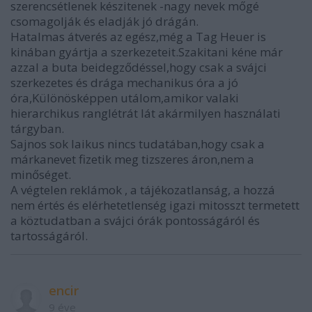
szerencsétlenek készitenek -nagy nevek mőgé
csomagolják és eladják jó drágán.
Hatalmas átverés az egész,még a Tag Heuer is
kinában gyártja a szerkezeteit.Szakitani kéne már
azzal a buta beidegződéssel,hogy csak a svájci
szerkezetes és drága mechanikus óra a jó
óra,Különösképpen utálom,amikor valaki
hierarchikus ranglétrát lát akármilyen használati
tárgyban.
Sajnos sok laikus nincs tudatában,hogy csak a
márkanevet fizetik meg tizszeres áron,nem a
minőséget.
A végtelen reklámok , a tájékozatlanság, a hozzá
nem értés és elérhetetlenség igazi mitosszt termetett
a köztudatban a svájci órák pontosságáról és
tartosságáról.
encir
9 éve