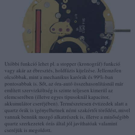
Utóbbi funkció lehet pl. a stopper (kronográf) funkció
vagy akár az ébresztés, holdfázis kijelzése. Jellemzően
olcsóbbak, mint a mechanikus karórák és 99%-ban
pontosabbak is. Sőt, az óra-autó összehasonlításnál már
említett szervizköltség is szinte teljesen kimerül az
elemcserében (illetve egyes tipusoknál kapacitor,
akkumulátor cseréjében). Természetesen évtizedek alatt a
quartz órák is igényelhetnek némi szakértői törődést, mivel
vannak bennük mozgó alkatrészek is, illetve a minőségibb
quartz szerkezetek órás által jól javíthatóak valamint
cseréjük is megoldott.