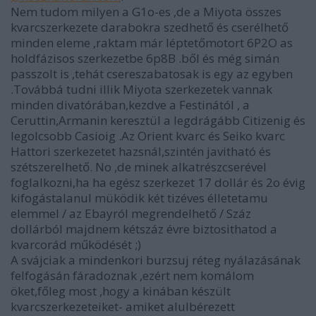
Nem tudom milyen a G1o-es ,de a Miyota összes
kvarcszerkezete darabokra szedhető és cserélhető
minden eleme ,raktam már léptetőmotort 6P2O as
holdfázisos szerkezetbe 6p8B .ből és még simán
passzolt is ,tehát csereszabatosak is egy az egyben
.Továbbá tudni illik Miyota szerkezetek vannak
minden divatórában,kezdve a Festinától , a
Ceruttin,Armanin keresztül a legdrágább Citizenig és
legolcsobb Casioig .Az Orient kvarc és Seiko kvarc
Hattori szerkezetet hazsnál,szintén javitható és
szétszerelhető. No ,de minek alkatrészcserével
foglalkozni,ha ha egész szerkezet 17 dollár és 2o évig
kifogástalanul müködik két tizéves élletetamu
elemmel / az Ebayról megrendelhető / Száz
dollárból majdnem kétszáz évre biztosithatod a
kvarcorád működését ;)
A svájciak a mindenkori burzsuj réteg nyálazásának
felfogásán fáradoznak ,ezért nem komálom
öket,főleg most ,hogy a kinában készült
kvarcszerkezeteiket- amiket alulbérezett