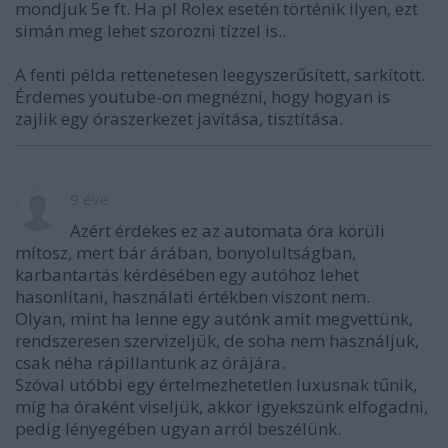
mondjuk 5e ft. Ha pl Rolex esetén történik ilyen, ezt
simán meg lehet szorozni tízzel is..
A fenti példa rettenetesen leegyszerűsített, sarkított.
Érdemes youtube-on megnézni, hogy hogyan is
zajlik egy óraszerkezet javítása, tisztítása.
9 éve
Azért érdekes ez az automata óra körüli
mítosz, mert bár árában, bonyolultságban,
karbantartás kérdésében egy autóhoz lehet
hasonlítani, használati értékben viszont nem.
Olyan, mint ha lenne egy autónk amit megvettünk,
rendszeresen szervizeljük, de soha nem használjuk,
csak néha rápillantunk az órájára.
Szóval utóbbi egy értelmezhetetlen luxusnak tűnik,
míg ha óraként viseljük, akkor igyekszünk elfogadni,
pedig lényegében ugyan arról beszélünk.