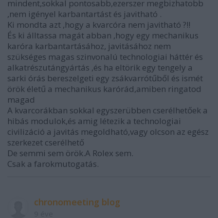
mindent,sokkal pontosabb,ezerszer megbizhatobb
,nem igényel karbantartást és javitható .
Ki mondta azt ,hogy a kvarcóra nem javitható ?!!
És ki álltassa magát abban ,hogy egy mechanikus
karóra karbantartásához, javitásához nem
szükséges magas szinvonalú technologiai háttér és
alkatrészutángyártás ,és ha eltörik egy tengely a
sarki órás bereszelgeti egy zsákvarrótűből és ismét
örök életű a mechanikus karórád,amiben ringatod
magad
A kvarcorákban sokkal egyszerübben cserélhetőek a
hibás modulok,és amig létezik a technologiai
civilizáció a javitás megoldható,vagy olcson az egész
szerkezet cserélhető
De semmi sem örök.A Rolex sem.
Csak a farokmutogatás.
chronomeeting blog
9 éve