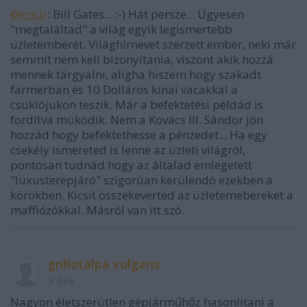
@encir
: Bill Gates... :-) Hát persze... Ügyesen
"megtaláltad" a világ egyik legismertebb
üzletemberét. Világhírnevet szerzett ember, neki már
semmit nem kell bizonyítania, viszont akik hozzá
mennek tárgyalni, aligha hiszem hogy szakadt
farmerban és 10 Dolláros kínai vacakkal a
csuklójukon teszik. Már a befektetési példád is
fordítva müködik. Nem a Kovács III. Sándor jön
hozzád hogy befektethesse a pénzedet... Ha egy
csekély ismereted is lenne az üzleti világról,
pontosan tudnád hogy az általad emlegetett
"luxusterepjáró" szigorúan kerülendö ezekben a
körökben. Kicsit összekeverted az üzletemebereket a
maffiózókkal. Másról van itt szó.
grillotalpa vulgaris
9 éve
Nagyon életszerütlen gépjárműhőz hasonlitani a