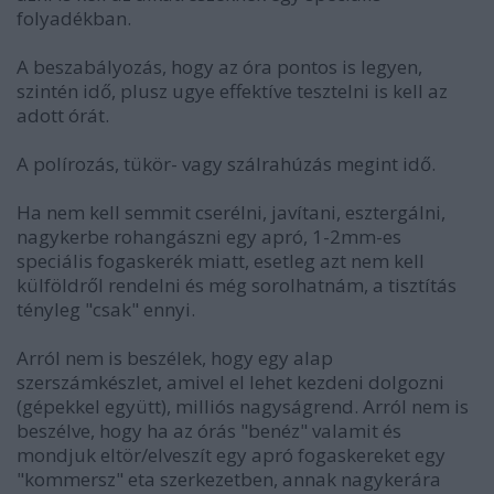
folyadékban.
A beszabályozás, hogy az óra pontos is legyen,
szintén idő, plusz ugye effektíve tesztelni is kell az
adott órát.
A polírozás, tükör- vagy szálrahúzás megint idő.
Ha nem kell semmit cserélni, javítani, esztergálni,
nagykerbe rohangászni egy apró, 1-2mm-es
speciális fogaskerék miatt, esetleg azt nem kell
külföldről rendelni és még sorolhatnám, a tisztítás
tényleg "csak" ennyi.
Arról nem is beszélek, hogy egy alap
szerszámkészlet, amivel el lehet kezdeni dolgozni
(gépekkel együtt), milliós nagyságrend. Arról nem is
beszélve, hogy ha az órás "benéz" valamit és
mondjuk eltör/elveszít egy apró fogaskereket egy
"kommersz" eta szerkezetben, annak nagykerára