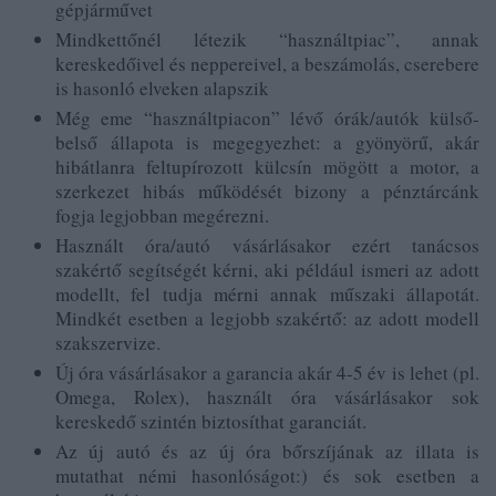
gépjárművet
Mindkettőnél létezik “használtpiac”, annak
kereskedőivel és neppereivel, a beszámolás, cserebere
is hasonló elveken alapszik
Még eme “használtpiacon” lévő órák/autók külső-
belső állapota is megegyezhet: a gyönyörű, akár
hibátlanra feltupírozott külcsín mögött a motor, a
szerkezet hibás működését bizony a pénztárcánk
fogja legjobban megérezni.
Használt óra/autó vásárlásakor ezért tanácsos
szakértő segítségét kérni, aki például ismeri az adott
modellt, fel tudja mérni annak műszaki állapotát.
Mindkét esetben a legjobb szakértő: az adott modell
szakszervize.
Új óra vásárlásakor a garancia akár 4-5 év is lehet (pl.
Omega, Rolex), használt óra vásárlásakor sok
kereskedő szintén biztosíthat garanciát.
Az új autó és az új óra bőrszíjának az illata is
mutathat némi hasonlóságot:) és sok esetben a