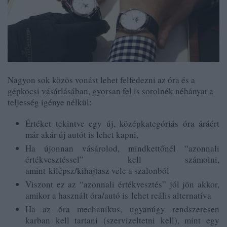
Nagyon sok közös vonást lehet felfedezni az óra és a
gépkocsi vásárlásában, gyorsan fel is sorolnék néhányat a
teljesség igénye nélkül:
Értéket tekintve egy új, középkategóriás óra áráért
már akár új autót is lehet kapni,
Ha újonnan vásárolod, mindkettőnél “azonnali
értékvesztéssel” kell számolni,
amint kilépsz/kihajtasz vele a szalonból
Viszont ez az “azonnali értékvesztés” jól jön akkor,
amikor a használt óra/autó is lehet reális alternatíva
Ha az óra mechanikus, ugyanúgy rendszeresen
karban kell tartani (szervizeltetni kell), mint egy