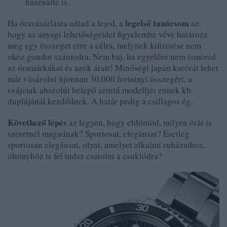
használté is..
legelső tanácsom
Ha óravásárlásra adtad a fejed, a
az,
hogy az anyagi lehetőségeidet figyelembe véve határozz
meg egy összeget erre a célra, melynek kifizetése nem
okoz gondot számodra. Nem baj, ha egyelőre nem ismered
az óramárkákat és azok árait! Minőségi japán karórát lehet
már vásárolni újonnan 30.000 forintnyi összegért, a
svájciak abszolút belépő szintű modelljei ennek kb.
duplájánál kezdődnek. A határ pedig a csillagos ég..
Következő lépés
az legyen, hogy eldöntöd, milyen órát is
szeretnél magadnak? Sportosat, elegánsat? Esetleg
sportosan elegánsat, olyat, amelyet alkalmi ruházathoz,
öltönyhöz is fel tudsz csatolni a csuklódra?