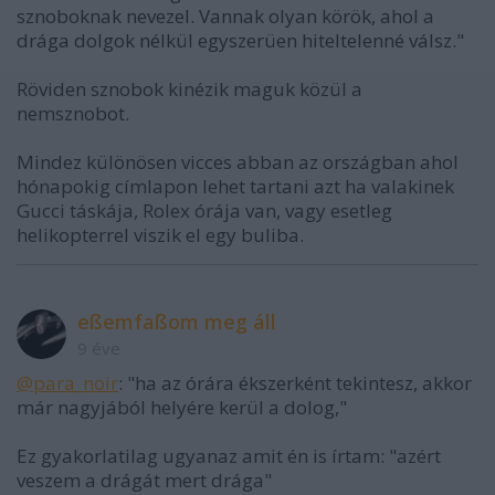
sznoboknak nevezel. Vannak olyan körök, ahol a
drága dolgok nélkül egyszerüen hiteltelenné válsz."
Röviden sznobok kinézik maguk közül a
nemsznobot.
Mindez különösen vicces abban az országban ahol
hónapokig címlapon lehet tartani azt ha valakinek
Gucci táskája, Rolex órája van, vagy esetleg
helikopterrel viszik el egy buliba.
eßemfaßom meg áll
9 éve
@para_noir
: "ha az órára ékszerként tekintesz, akkor
már nagyjából helyére kerül a dolog,"
Ez gyakorlatilag ugyanaz amit én is írtam: "azért
veszem a drágát mert drága"