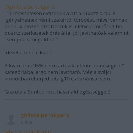
@grillotalpa vulgaris
:
"Természetesen évtizedek alatt a quartz órák is
igényelhetnek némi szakértői törődést, mivel vannak
bennük mozgó alkatrészek is, illetve a minőségibb
quartz szerkezetek órás által jól javíthatóak valamint
cseréjük is megoldott."
Idézet a fenti cikkből.
A kvarcórák 95% nem tartozik a fenti "minőségibb"
kategóriába, ergo nem javítható. Még a svájci
kronókban elterjedt eta g10 és variánsai sem.
Gratula a Suntoo-hoz, használd egészséggel:)
grillotalpa vulgaris
9 éve
@hasznaltorak.com
: