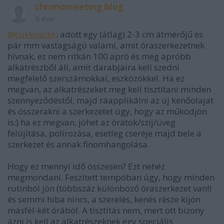
chronomeeting blog
9 éve
@cukkmukk
: adott egy (átlag) 2-3 cm átmérőjű és
pár mm vastagságú valami, amit óraszerkezetnek
hívnak, ez nem ritkán 100 apró és még apróbb
alkatrészből áll, amit darabjaira kell szedni
megfelelő szerszámokkal, eszközökkel. Ha ez
megvan, az alkatrészeket meg kell tisztítani minden
szennyeződéstől, majd ráapplikálni az új kenőolajat
és összerakni a szerkezetet úgy, hogy az működjön
is:) ha ez megvan, jöhet az óratok/szíj/üveg
felújítása, polírozása, esetleg cseréje majd bele a
szerkezet és annak finomhangolása.
Hogy ez mennyi idő összesen? Ezt nehéz
megmondani. Feszített tempóban úgy, hogy minden
rutinból jön (többszáz különböző óraszerkezet van!)
és semmi hiba nincs, a szerelés, kenés része kijön
másfél-két órából. A tisztítás nem, mert ott bizony
ázni is kell az alkatrészeknek egy speciális