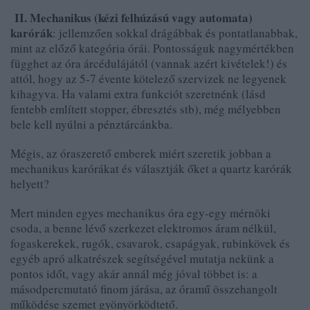
II. Mechanikus (kézi felhúzású vagy automata)
karórák
: jellemzően sokkal drágábbak és pontatlanabbak,
mint az előző kategória órái. Pontosságuk nagymértékben
függhet az óra árcédulájától (vannak azért kivételek!) és
attól, hogy az 5-7 évente kötelező szervizek ne legyenek
kihagyva. Ha valami extra funkciót szeretnénk (lásd
fentebb említett stopper, ébresztés stb), még mélyebben
bele kell nyúlni a pénztárcánkba.
Mégis, az óraszerető emberek miért szeretik jobban a
mechanikus karórákat és választják őket a quartz karórák
helyett?
Mert minden egyes mechanikus óra egy-egy mérnöki
csoda, a benne lévő szerkezet elektromos áram nélkül,
fogaskerekek, rugók, csavarok, csapágyak, rubinkövek és
egyéb apró alkatrészek segítségével mutatja nekünk a
pontos időt, vagy akár annál még jóval többet is: a
másodpercmutató finom járása, az óramű összehangolt
működése szemet gyönyörködtető.