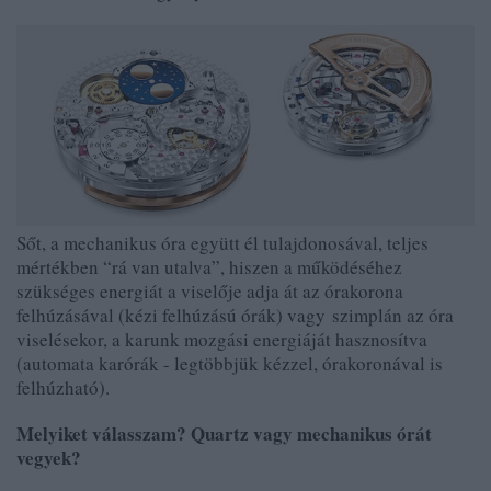
Sőt, a mechanikus óra együtt él tulajdonosával, teljes
mértékben “rá van utalva”, hiszen a működéséhez
szükséges energiát a viselője adja át az órakorona
felhúzásával (kézi felhúzású órák) vagy szimplán az óra
viselésekor, a karunk mozgási energiáját hasznosítva
(automata karórák - legtöbbjük kézzel, órakoronával is
felhúzható).
Melyiket válasszam? Quartz vagy mechanikus órát
vegyek?