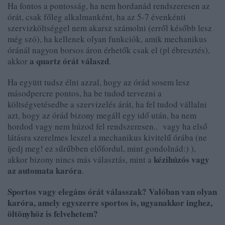
Ha fontos a pontosság, ha nem hordanád rendszeresen az
órát, csak főleg alkalmanként, ha az 5-7 évenkénti
szervizköltséggel nem akarsz számolni (erről később lesz
még szó), ha kellenek olyan funkciók, amik mechanikus
óránál nagyon borsos áron érhetők csak el (pl ébresztés),
a quartz órát válaszd
akkor
.
Ha együtt tudsz élni azzal, hogy az órád sosem lesz
másodpercre pontos, ha be tudod tervezni a
költségvetésedbe a szervizelés árát, ha fel tudod vállalni
azt, hogy az órád bizony megáll egy idő után, ha nem
hordod vagy nem húzod fel rendszeresen.. vagy ha első
látásra szerelmes leszel a mechanikus kivitelű órába (ne
ijedj meg! ez sűrűbben előfordul, mint gondolnád:) ),
kézihúzós vagy
akkor bizony nincs más választás, mint a
az automata karóra
.
Sportos vagy elegáns órát válasszak? Valóban van olyan
karóra, amely egyszerre sportos is, ugyanakkor inghez,
öltönyhöz is felvehetem?