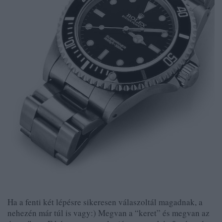
Ha a fenti két lépésre sikeresen válaszoltál magadnak, a
nehezén már túl is vagy:) Megvan a “keret” és megvan az