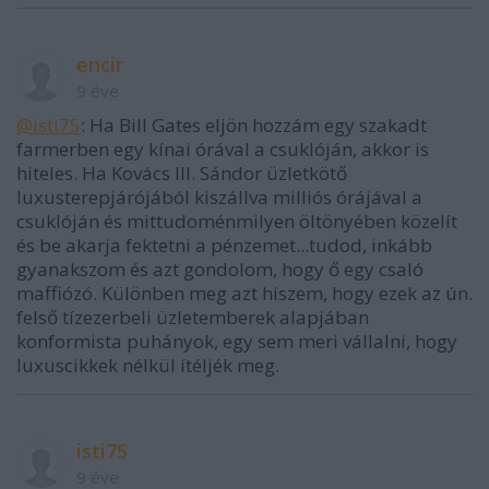
encir
9 éve
@isti75
: Ha Bill Gates eljön hozzám egy szakadt
farmerben egy kínai órával a csuklóján, akkor is
hiteles. Ha Kovács III. Sándor üzletkötő
luxusterepjárójából kiszállva milliós órájával a
csuklóján és mittudoménmilyen öltönyében közelít
és be akarja fektetni a pénzemet...tudod, inkább
gyanakszom és azt gondolom, hogy ő egy csaló
maffiózó. Különben meg azt hiszem, hogy ezek az ún.
felső tízezerbeli üzletemberek alapjában
konformista puhányok, egy sem meri vállalni, hogy
luxuscikkek nélkül ítéljék meg.
isti75
9 éve