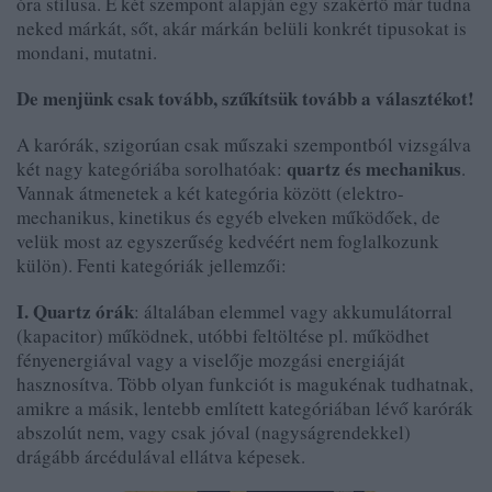
óra stílusa. E két szempont alapján egy szakértő már tudna
neked márkát, sőt, akár márkán belüli konkrét tipusokat is
mondani, mutatni.
De menjünk csak tovább, szűkítsük tovább a választékot!
A karórák, szigorúan csak műszaki szempontból vizsgálva
quartz és mechanikus
két nagy kategóriába sorolhatóak:
.
Vannak átmenetek a két kategória között (elektro-
mechanikus, kinetikus és egyéb elveken működőek, de
velük most az egyszerűség kedvéért nem foglalkozunk
külön). Fenti kategóriák jellemzői:
I. Quartz órák
: általában elemmel vagy akkumulátorral
(kapacitor) működnek, utóbbi feltöltése pl. működhet
fényenergiával vagy a viselője mozgási energiáját
hasznosítva. Több olyan funkciót is magukénak tudhatnak,
amikre a másik, lentebb említett kategóriában lévő karórák
abszolút nem, vagy csak jóval (nagyságrendekkel)
drágább árcédulával ellátva képesek.