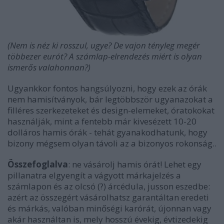
(Nem is néz ki rosszul, ugye? De vajon tényleg megér
többezer eurót?
A számlap-elrendezés miért is olyan
ismerős valahonnan?)
Ugyankkor fontos hangsúlyozni, hogy ezek az órák
nem hamisítványok, bár legtöbbször ugyanazokat a
filléres szerkezeteket és design-elemeket, óratokokat
használják, mint a fentebb már kivesézett 10-20
dolláros hamis órák - tehát gyanakodhatunk, hogy
bizony mégsem olyan távoli az a bizonyos rokonság..
Összefoglalva
: ne vásárolj hamis órát! Lehet egy
pillanatra elgyengít a vágyott márkajelzés a
számlapon és az olcsó (?) árcédula, jusson eszedbe:
azért az összegért vásárolhatsz garantáltan eredeti
és márkás, valóban minőségi karórát, újonnan vagy
akár használtan is, mely hosszú évekig, évtizedekig