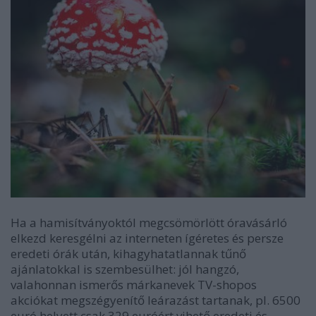
Ha a hamisítványoktól megcsömörlött óravásárló
elkezd keresgélni az interneten ígéretes és persze
eredeti órák után, kihagyhatatlannak tűnő
ajánlatokkal is szembesülhet: jól hangzó,
valahonnan ismerős márkanevek TV-shopos
akciókat megszégyenítő leárazást tartanak, pl. 6500
euró helyett csak 329 euróért vihető eredeti és