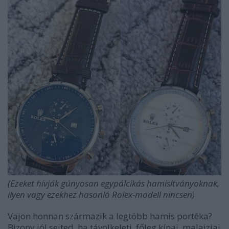
(Ezeket hívják gúnyosan egypálcikás hamisítványoknak,
ilyen vagy ezekhez hasonló Rolex-modell nincsen)
Vajon honnan származik a legtöbb hamis portéka?
Bizony jól sejted, ha távolkeleti, főleg kínai, malajziai