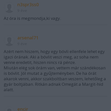
n3spr3ss0
9 éve
Az óra is megmondja,ki vagy.
arsenal71
9 éve
Azért nem hiszem, hogy egy bóvli ellenfele lehet egy
igazi órának. Aki a bóvlit veszi meg, az soha nem
venne eredetit, hiszen nincs rá pénze.
Miután elég sok órám van, vettem már szándékosan
is bóvlit. Jól mutat a gyűjteményben. De ha órát
akarok venni, akkor szakboltban veszem, lehetőleg a
gyár boltjában. Ritkán adnak Omegát a Margit-híd
alatt.
encir