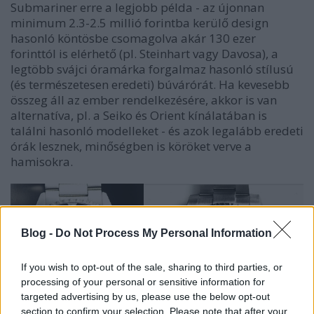
Submariner erre a legjobb példa - az újonnan
minimum 2.3-2.5 millió forintba kerülő design
hasonló köntösbe csomagolva akár 130 ezer
forinttól is elérhető (pl. Steinhart vagy Davosa), a
legtöbb svájci óramárka forgalmaz hasonló stílusú
(és természetesen eredeti) búvárórát. Ha kevesebb
összeg áll az ember rendelkezésére, akkor is van
alternatíva, pl. a Seiko és Orient kínálatában is
találni hasonló modelleket - és azok legalább eredeti
órák lesznek, minőségben is köröket verve a
hamisokra.
Blog -
Do Not Process My Personal Information
If you wish to opt-out of the sale, sharing to third parties, or
processing of your personal or sensitive information for
targeted advertising by us, please use the below opt-out
section to confirm your selection. Please note that after your