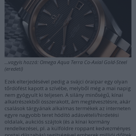
...vagyis hozzá: Omega Aqua Terra Co-Axial Gold-Steel
(eredeti)
Ezek elterjedésével pedig a svájci óraipar egy olyan
tőrdöfést kapott a szívébe, melyből még a mai napig
nem gyógyult ki teljesen. A silány minőségű, kínai
alkatrészekből összerakott, ám megtévesztésre, akár
csalások tárgyának alkalmas termékek az interneten
egyre nagyobb teret hódító adásvételi/hirdetési
oldalak, aukciós szájtok (és a kínai kormány
rendelkezései, pl. a külföldre roppant kedvezményes
postai díjszabás) segítségével emberek milliói dőltek