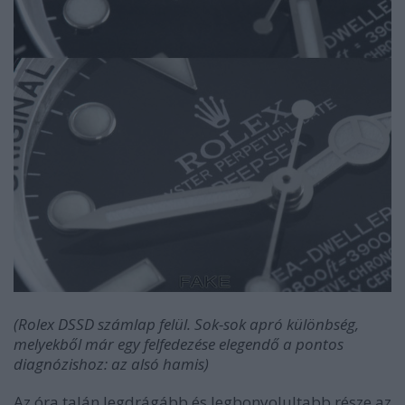
(Rolex DSSD számlap felül. Sok-sok apró különbség,
melyekből már egy felfedezése elegendő a pontos
diagnózishoz: az alsó hamis)
Az óra talán legdrágább és legbonyolultabb része az