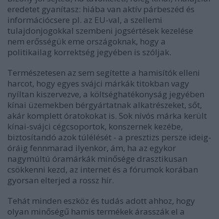
eredetet gyanítasz: hiába van aktív párbeszéd és
információcsere pl. az EU-val, a szellemi
tulajdonjogokkal szembeni jogsértések kezelése
nem erősségük eme országoknak, hogy a
politikailag korrektség jegyében is szóljak.
Természetesen az sem segítette a hamisítók elleni
harcot, hogy egyes svájci márkák titokban vagy
nyíltan kiszervezve, a költséghatékonyság jegyében
kínai üzemekben bérgyártatnak alkatrészeket, sőt,
akár komplett óratokokat is. Sok nívós márka került
kínai-svájci cégcsoportok, konszernek kezébe,
biztosítandó azok túlélését - a presztizs persze ideig-
óráig fennmarad ilyenkor, ám, ha az egykor
nagymúltú óramárkák minősége drasztikusan
csökkenni kezd, az internet és a fórumok korában
gyorsan elterjed a rossz hír.
Tehát minden eszköz és tudás adott ahhoz, hogy
olyan minőségű hamis termékek árasszák el a