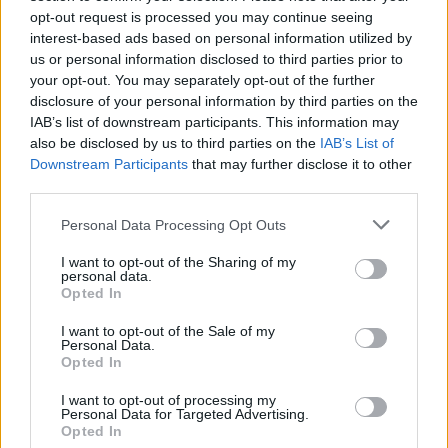
opt-out request is processed you may continue seeing
Steinhart Ocean One (130.000 Ft) vs. Rolex Submariner
interest-based ads based on personal information utilized by
116610 (2.300.000 Ft)
us or personal information disclosed to third parties prior to
your opt-out. You may separately opt-out of the further
disclosure of your personal information by third parties on the
IAB’s list of downstream participants. This information may
also be disclosed by us to third parties on the
IAB’s List of
Downstream Participants
that may further disclose it to other
third parties.
Please note that this website/app uses one or more Google
Personal Data Processing Opt Outs
services and may gather and store information including but
not limited to your visit or usage behaviour. You may click to
I want to opt-out of the Sharing of my
personal data.
grant or deny consent to Google and its third-party tags to
Opted In
use your data for below specified purposes in below Google
consent section.
I want to opt-out of the Sale of my
Personal Data.
Opted In
Orient Mako (46.000 Ft) vs Seiko SKX007 (70.000 Ft)
I want to opt-out of processing my
Personal Data for Targeted Advertising.
Apró adalék, hogy az előző blogbejegyzésben
Opted In