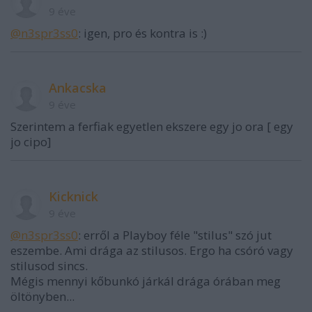
9 éve
@n3spr3ss0
: igen, pro és kontra is :)
Ankacska
9 éve
Szerintem a ferfiak egyetlen ekszere egy jo ora [ egy
jo cipo]
Kicknick
9 éve
@n3spr3ss0
: erről a Playboy féle "stilus" szó jut
eszembe. Ami drága az stilusos. Ergo ha csóró vagy
stilusod sincs.
Mégis mennyi kőbunkó járkál drága órában meg
öltönyben...