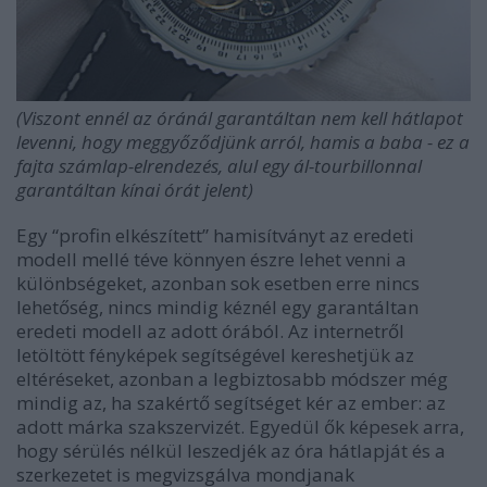
(Viszont ennél az óránál garantáltan nem kell hátlapot
levenni, hogy meggyőződjünk arról, hamis a baba - ez a
fajta számlap-elrendezés, alul egy ál-tourbillonnal
garantáltan kínai órát jelent)
Egy “profin elkészített” hamisítványt az eredeti
modell mellé téve könnyen észre lehet venni a
különbségeket, azonban sok esetben erre nincs
lehetőség, nincs mindig kéznél egy garantáltan
eredeti modell az adott órából. Az internetről
letöltött fényképek segítségével kereshetjük az
eltéréseket, azonban a legbiztosabb módszer még
mindig az, ha szakértő segítséget kér az ember: az
adott márka szakszervizét. Egyedül ők képesek arra,
hogy sérülés nélkül leszedjék az óra hátlapját és a
szerkezetet is megvizsgálva mondjanak