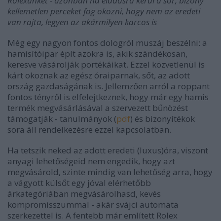
Rolexünket - azonban ha eladásra kerül a sor, bizony
kellemetlen perceket fog okozni, hogy nem az eredeti
van rajta, legyen az akármilyen karcos is
Még egy nagyon fontos dologról muszáj beszélni: a
hamisítóipar épít azokra is, akik szándékosan,
keresve vásárolják portékáikat. Ezzel közvetlenül is
kárt okoznak az egész óraiparnak, sőt, az adott
ország gazdaságának is. Jellemzően arról a roppant
fontos tényről is elfelejtkeznek, hogy már egy hamis
termék megvásárlásával a szervezett bűnözést
támogatják - tanulmányok (
pdf
) és bizonyítékok
sora áll rendelkezésre ezzel kapcsolatban.
Ha tetszik neked az adott eredeti (luxus)óra, viszont
anyagi lehetőségeid nem engedik, hogy azt
megvásárold, szinte mindig van lehetőség arra, hogy
a vágyott külsőt egy jóval elérhetőbb
árkategóriában megvásárolhasd, kevés
kompromisszummal - akár svájci automata
szerkezettel is. A fentebb már említett Rolex