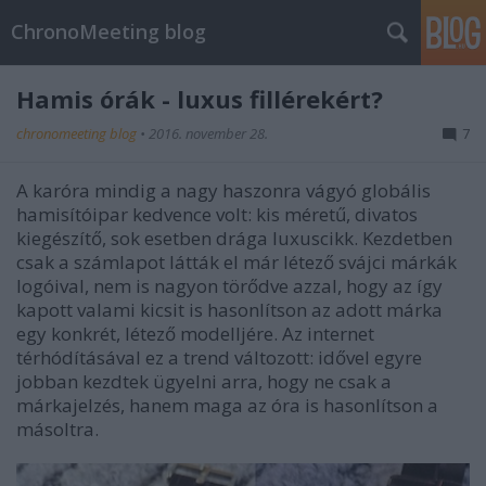
ChronoMeeting blog
Hamis órák - luxus fillérekért?
chronomeeting blog
•
2016. november 28.
7
A karóra mindig a nagy haszonra vágyó globális
hamisítóipar kedvence volt: kis méretű, divatos
kiegészítő, sok esetben drága luxuscikk. Kezdetben
csak a számlapot látták el már létező svájci márkák
logóival, nem is nagyon törődve azzal, hogy az így
kapott valami kicsit is hasonlítson az adott márka
egy konkrét, létező modelljére. Az internet
térhódításával ez a trend változott: idővel egyre
jobban kezdtek ügyelni arra, hogy ne csak a
márkajelzés, hanem maga az óra is hasonlítson a
másoltra.