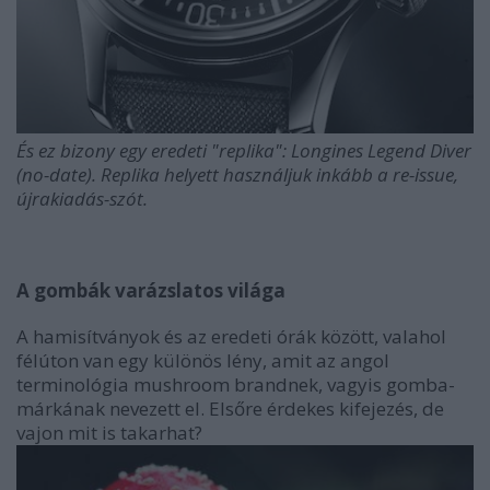
És ez bizony egy eredeti "replika": Longines Legend Diver
(no-date). Replika helyett használjuk inkább a re-issue,
újrakiadás-szót.
A gombák varázslatos világa
A hamisítványok és az eredeti órák között, valahol
félúton van egy különös lény, amit az angol
terminológia mushroom brandnek, vagyis gomba-
márkának nevezett el. Elsőre érdekes kifejezés, de
vajon mit is takarhat?