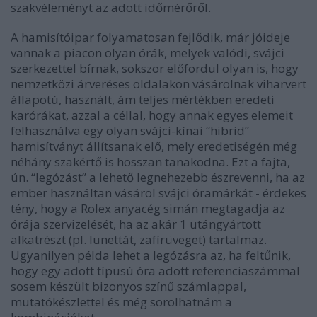
szakvéleményt az adott időmérőről.
A hamisítóipar folyamatosan fejlődik, már jóideje
vannak a piacon olyan órák, melyek valódi, svájci
szerkezettel bírnak, sokszor előfordul olyan is, hogy
nemzetközi árveréses oldalakon vásárolnak viharvert
állapotú, használt, ám teljes mértékben eredeti
karórákat, azzal a céllal, hogy annak egyes elemeit
felhasználva egy olyan svájci-kínai “hibrid”
hamisítványt állítsanak elő, mely eredetiségén még
néhány szakértő is hosszan tanakodna. Ezt a fajta,
ún. “legózást” a lehető legnehezebb észrevenni, ha az
ember használtan vásárol svájci óramárkát - érdekes
tény, hogy a Rolex anyacég simán megtagadja az
órája szervizelését, ha az akár 1 utángyártott
alkatrészt (pl. lünettát, zafírüveget) tartalmaz.
Ugyanilyen példa lehet a legózásra az, ha feltűnik,
hogy egy adott típusú óra adott referenciaszámmal
sosem készült bizonyos színű számlappal,
mutatókészlettel és még sorolhatnám a