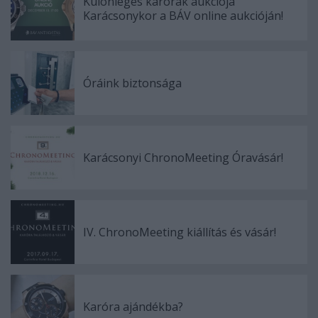
Különleges karórák aukciója
Karácsonykor a BÁV online aukcióján!
Óráink biztonsága
Karácsonyi ChronoMeeting Óravásár!
IV. ChronoMeeting kiállítás és vásár!
Karóra ajándékba?