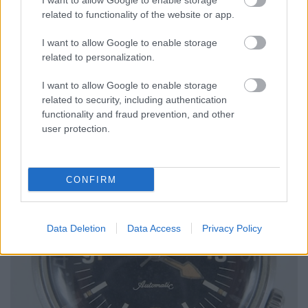
I want to allow Google to enable storage
szövegben!:) A replika kifejezést anno bizony
related to functionality of the website or app.
használták a svájciak is, pl. egy márka régi
modelljének újrakiadott változatára. Azonban ahogy
I want to allow Google to enable storage
a hamisítóipar erősödött, úgy sajátították ki ezt a
related to personalization.
szót maguknak, talán ezzel is azt bizonygatva, hogy
amit árulnak, annak köze van az eredetihez. Így
I want to allow Google to enable storage
viszont a svájci gyártók kezdték kerülni eme szócska
related to security, including authentication
használatát.. nem ok nélkül, ugye.
functionality and fraud prevention, and other
user protection.
CONFIRM
Data Deletion
Data Access
Privacy Policy