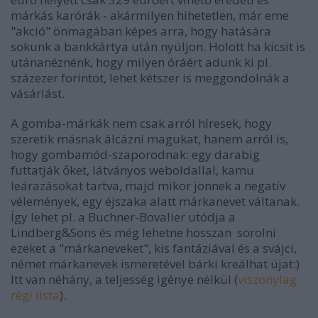
márkás karórák - akármilyen hihetetlen, már eme
"akció" önmagában képes arra, hogy hatására
sokunk a bankkártya után nyúljon. Holott ha kicsit is
utánanéznénk, hogy milyen óráért adunk ki pl.
százezer forintot, lehet kétszer is meggondolnák a
vásárlást.
A gomba-márkák nem csak arról híresek, hogy
szeretik másnak álcázni magukat, hanem arról is,
hogy gombamód-szaporodnak: egy darabig
futtatják őket, látványos weboldallal, kamu
leárazásokat tartva, majd mikor jönnek a negatív
vélemények, egy éjszaka alatt márkanevet váltanak.
Így lehet pl. a Buchner-Bovalier utódja a
Lindberg&Sons és még lehetne hosszan sorolni
ezeket a "márkaneveket", kis fantáziával és a svájci,
német márkanevek ismeretével bárki kreálhat újat:)
Itt van néhány, a teljesség igénye nélkül (
viszonylag
régi lista
).