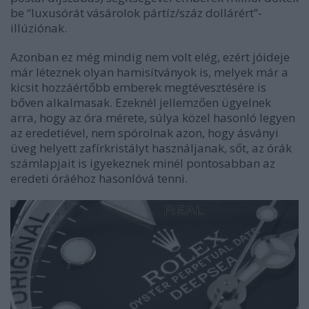
be “luxusórát vásárolok pártíz/száz dollárért”-
illúziónak.
Azonban ez még mindig nem volt elég, ezért jóideje
már léteznek olyan hamisítványok is, melyek már a
kicsit hozzáértőbb emberek megtévesztésére is
bőven alkalmasak. Ezeknél jellemzően ügyelnek
arra, hogy az óra mérete, súlya közel hasonló legyen
az eredetiével, nem spórolnak azon, hogy ásványi
üveg helyett zafírkristályt használjanak, sőt, az órák
számlapjait is igyekeznek minél pontosabban az
eredeti óráéhoz hasonlóvá tenni.