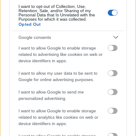
(
óravásárlási tanácsok nem csak kezdőknek
) említett
szervizciklusok bizony a hamis órákra is érvényesek,
I want to opt-out of Collection, Use,
Retention, Sale, and/or Sharing of my
sőt, mivel azok nem svájci
Personal Data that Is Unrelated with the
Purposes for which it was collected.
követelményrendszer alapján készülnek/kétes
Opted Out
minőségű szerkezetet tartalmazhatnak, általában
klasszisokkal rosszabbak, pontatlanabbak is. A
Google consents
legtöbb órásmester nem szívesen nyúl hozzájuk és
nem csak amiatt, mert idegenkednek a kínai
I want to allow Google to enable storage
hamisítványoktól, hanem azért is, mert hiába
related to advertising like cookies on web or
szervizelik le az adott órát, annak minőségén nem
device identifiers in apps.
tudnak változtatni és így sokszor előfordul, hogy
bizony az óra csak heteket tölt gazdájánál, megy
I want to allow my user data to be sent to
Google for online advertising purposes.
vissza “garanciás javításra”.
I want to allow Google to send me
personalized advertising.
A bejegyzés olvasása közben az órák (és a
I want to allow Google to enable storage
hamisítványok) világában kicsit is tájékozott ember
related to analytics like cookies on web or
számára feltűnhetett, kerülöm a replika, mint
device identifiers in apps.
kifejezés használatát Pedig milyen egyszerű lenne
leírni, legalább kevesebb szóismétlés fordulna elő a