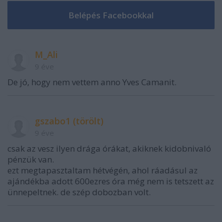
M_Ali
9 éve
De jó, hogy nem vettem anno Yves Camanit.
gszabo1 (törölt)
9 éve
csak az vesz ilyen drága órákat, akiknek kidobnivaló
pénzük van.
ezt megtapasztaltam hétvégén, ahol ráadásul az
ajándékba adott 600ezres óra még nem is tetszett az
ünnepeltnek. de szép dobozban volt.