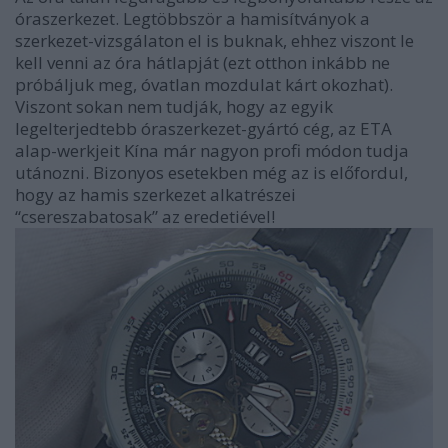
óraszerkezet. Legtöbbször a hamisítványok a
szerkezet-vizsgálaton el is buknak, ehhez viszont le
kell venni az óra hátlapját (ezt otthon inkább ne
próbáljuk meg, óvatlan mozdulat kárt okozhat).
Viszont sokan nem tudják, hogy az egyik
legelterjedtebb óraszerkezet-gyártó cég, az ETA
alap-werkjeit Kína már nagyon profi módon tudja
utánozni. Bizonyos esetekben még az is előfordul,
hogy az hamis szerkezet alkatrészei
“csereszabatosak” az eredetiével!