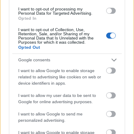
A hotel a 4-6-os villamos Király utcai megállójától
80m-re, a 70-78-as trolibusz Király utcai
I want to opt-out of processing my
megállójától 100m-re található.
Personal Data for Targeted Advertising.
Opted In
Parkolóhelyek tekintetében a környező utcákat
I want to opt-out of Collection, Use,
tudjuk javasolni, illetve a Hotel saját parkolóját
Retention, Sale, and/or Sharing of my
(díjköteles). A Hotel parkolója a Hársfa utcáról
Personal Data that Is Unrelated with the
Purposes for which it was collected.
közelíthető meg.
Opted Out
Google consents
I want to allow Google to enable storage
related to advertising like cookies on web or
device identifiers in apps.
I want to allow my user data to be sent to
Google for online advertising purposes.
I want to allow Google to send me
personalized advertising.
I want to allow Google to enable storage