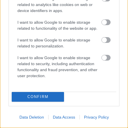
related to analytics like cookies on web or
device identifiers in apps.
I want to allow Google to enable storage
related to functionality of the website or app.
I want to allow Google to enable storage
related to personalization.
I want to allow Google to enable storage
related to security, including authentication
functionality and fraud prevention, and other
user protection.
Címkék:
omega
breitling
rolex
hublot
órabörze
óravásár
svájci órák
használt órák
chronomeeting
vintage órák
eredeti óra
CONFIRM
Data Deletion
Data Access
Privacy Policy
Ajánlott bejegyzések: