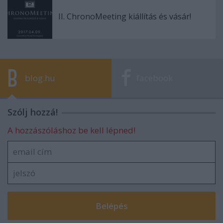
II. ChronoMeeting kiállítás és vásár!
blog.hu
facebook
Szólj hozzá!
A hozzászóláshoz be kell lépned!