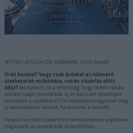
NYITÁS LÁTOGATÓK SZÁMÁRA: 10:00 órától!
Órát keresel? Vagy csak érdekel az időmérő
szerkezetek működése, netán vásárlás előtt
állsz?
Ne habozz, itt a lehetőség, hogy itthon ritkán
látható svájci óramárkák új és használt modelljeit
felcsatold a csuklódra! (Természetesen egyúttal meg
is vásárolhatod azokat, ha elnyerte a szíved!)
Helyszínen lévő szakértőink természetesen segítenek
eligazodni az óramárkák útvesztőiben.