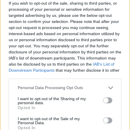
If you wish to opt-out of the sale, sharing to third parties, or
Belépőjegy a helyszínen váltható.
processing of your personal or sensitive information for
targeted advertising by us, please use the below opt-out
INFORMÁCIÓK
section to confirm your selection. Please note that after your
opt-out request is processed you may continue seeing
Kapcsolat
érdeklődők, kiállítók számára:
interest-based ads based on personal information utilized by
email:
chronomeeting
(kukac)
gmail.com
vagy
us or personal information disclosed to third parties prior to
telefonon: 06-20/99-49-334
your opt-out. You may separately opt-out of the further
disclosure of your personal information by third parties on the
A rendezvény címe
: Hotel Corinthia (volt Grand
IAB’s list of downstream participants. This information may
Hotel Royal) - 1073. Budapest, Erzsébet krt. 43-49.
also be disclosed by us to third parties on the
IAB’s List of
Downstream Participants
that may further disclose it to other
Valletta Díszterem - a szállodán belül útbaigazító
third parties.
táblák fogják segíteni a látogatókat.
Please note that this website/app uses one or more Google
Personal Data Processing Opt Outs
A rendezvény 2019. május 26-án
10 órától 16
services and may gather and store information including but
óráig
látogatható. Kiállítók számára 8 órától
not limited to your visit or usage behaviour. You may click to
I want to opt-out of the Sharing of my
personal data.
lehetséges a belépés.
grant or deny consent to Google and its third-party tags to
Opted In
use your data for below specified purposes in below Google
Megközelítés
consent section.
:
I want to opt-out of the Sale of my
Personal Data.
Opted In