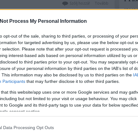
szerkezetek működése, netán vásárlás
Szólj hozzá!
Tovább
előtt állsz? Ne habozz, itt a lehetőség,
szoszo
hogy itthon ritkán…
hová ér
ennek m
Not Process My Personal Information
Karóra,
to opt-out of the sale, sharing to third parties, or processing of your per
Nico 1:
formation for targeted advertising by us, please use the below opt-out s
nálam, 
Óravásá
r selection. Please note that after your opt-out request is processed y
eing interest-based ads based on personal information utilized by us or
Kicknic
disclosed to third parties prior to your opt-out. You may separately opt-
"stilus
losure of your personal information by third parties on the IAB’s list of
Ergo ha
. This information may also be disclosed by us to third parties on the
IA
Hamis ór
Participants
that may further disclose it to other third parties.
 that this website/app uses one or more Google services and may gath
Cím
including but not limited to your visit or usage behaviour. You may click 
 to Google and its third-party tags to use your data for below specifi
ajánlat
ogle consent section.
óra
has
órabör
Címkef
l Data Processing Opt Outs