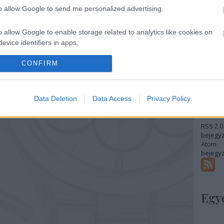
2019 a
to allow Google to send me personalized advertising.
2019 m
2019 ápr
2019 fe
o allow Google to enable storage related to analytics like cookies on
2018 n
evice identifiers in apps.
2018 a
2018 ápr
o allow Google to enable storage related to functionality of the website
CONFIRM
2018 má
Tovább
o allow Google to enable storage related to personalization.
Data Deletion
Data Access
Privacy Policy
Fee
o allow Google to enable storage related to security, including
RSS 2.0
cation functionality and fraud prevention, and other user protection.
bejegy
Atom
bejegy
Egy