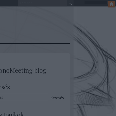
onoMeeting blog
esés
s topikok