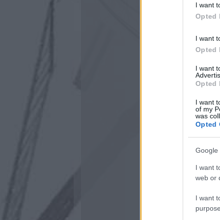
I want t
Opted 
I want t
Opted 
I want 
Advertis
Opted 
I want t
of my P
was col
Opted 
Google 
I want t
web or d
I want t
purpose