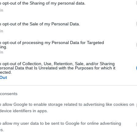
Blog
o opt-out of the Sharing of my personal data.
In
How to 
Search 
o opt-out of the Sale of my Personal Data.
How to
In
Search
appear 
to opt-out of processing my Personal Data for Targeted
answer 
ing.
build a
In
content
menti
o opt-out of Collection, Use, Retention, Sale, and/or Sharing
emelo
ersonal Data that Is Unrelated with the Purposes for which it
lected.
Out
consents
o allow Google to enable storage related to advertising like cookies on
Arc
evice identifiers in apps.
2020 n
o allow my user data to be sent to Google for online advertising
2020 ápr
2020 fe
s.
2019 n