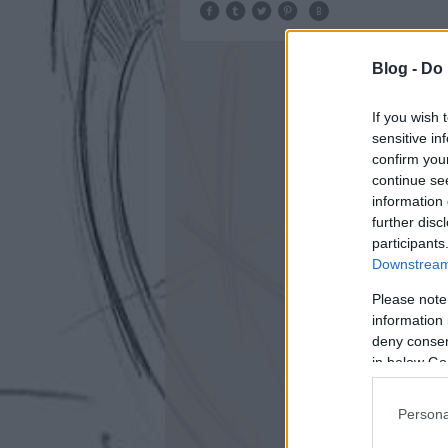
Blog -
Do 
If you wish 
sensitive in
confirm you
continue se
information 
further disc
participants
Downstream 
Please note
information 
deny consent
in below Go
Persona