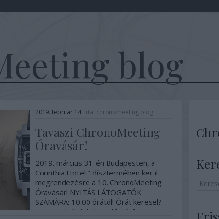
eeting blog
2019. február 14.
írta:
chronomeeting blog
Tavaszi ChronoMeeting
Chr
Óravásár!
Ker
2019. március 31-én Budapesten, a
Corinthia Hotel " dísztermében kerül
megrendezésre a 10. ChronoMeeting
Óravásár! NYITÁS LÁTOGATÓK
SZÁMÁRA: 10:00 órától! Órát keresel?
Vagy csak érdekel az időmérő
Fris