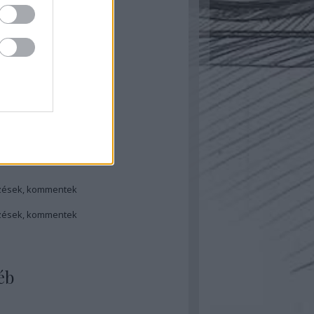
ugusztus
(
1
)
ájus
(
1
)
ilis
(
1
)
bruár
(
1
)
ovember
(
1
)
ugusztus
(
1
)
ilis
(
1
)
rcius
(
1
)
...
dek
zések
,
kommentek
zések
,
kommentek
éb