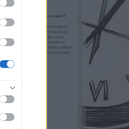
ajánló
Make Your Business Visible in ChatGPT
Results
 Make Your Business Visible in ChatGPT
 Results If you want your company to
in ChatGPT search results, the short
is this: let OpenAI’s search crawler in,
 clearly described business entity, publish
 written to be cited, and earn third-party
ons…
k.blog.hu
hívum
ovember
(
1
)
ilis
(
1
)
bruár
(
1
)
ovember
(
1
)