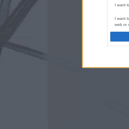
I want 
I want t
web or d
I want t
or app.
I want t
I want t
authenti