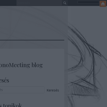
onoMeeting blog
esés
s topikok