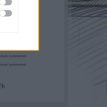
ilis
(
1
)
bruár
(
1
)
ovember
(
1
)
ugusztus
(
1
)
ilis
(
1
)
rcius
(
1
)
...
dek
zések
,
kommentek
zések
,
kommentek
éb