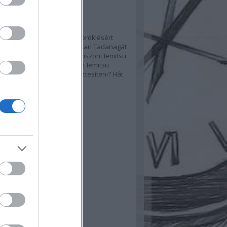
ajánló
ogun and the Fishmonger
a Hidetada haldoklik, az öröklésért
ott harc pedig nem kicsi, sokan Tadanagát
nék utódnak, Hikozaemon viszont Iemitsu
 kardoskodik. A viszály miatt Iemitsu
ben van, de ki tudná helyettesíteni? Hát
 hogy Isshin Tasuke!
movies.blog.hu
hívum
ovember
(
1
)
ilis
(
1
)
bruár
(
1
)
ovember
(
1
)
ugusztus
(
1
)
ájus
(
1
)