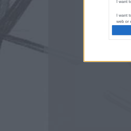
I want 
I want t
web or d
I want t
or app.
I want t
I want t
authenti