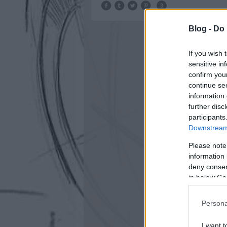
Blog -
Do 
If you wish 
sensitive in
confirm you
continue se
information 
further disc
participants
Downstream 
Please note
information 
deny consent
in below Go
Persona
I want t