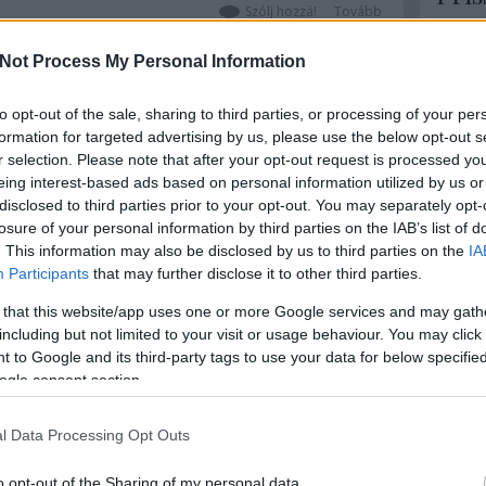
szerkezetek működése, netán vásárlás
Szólj hozzá!
Tovább
előtt állsz? Ne habozz, itt a lehetőség,
szoszo
hogy itthon ritkán…
hová ér
Not Process My Personal Information
ennek m
Karóra,
to opt-out of the sale, sharing to third parties, or processing of your per
Nico 1:
formation for targeted advertising by us, please use the below opt-out s
nálam, 
r selection. Please note that after your opt-out request is processed y
Óravásá
eing interest-based ads based on personal information utilized by us or
disclosed to third parties prior to your opt-out. You may separately opt-
Kicknic
losure of your personal information by third parties on the IAB’s list of
"stilus
. This information may also be disclosed by us to third parties on the
IA
Ergo ha
Hamis ór
Participants
that may further disclose it to other third parties.
 that this website/app uses one or more Google services and may gath
Cím
including but not limited to your visit or usage behaviour. You may click 
 to Google and its third-party tags to use your data for below specifi
ajánlat
ogle consent section.
óra
has
órabör
l Data Processing Opt Outs
Címkef
o opt-out of the Sharing of my personal data.