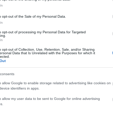
Blog
In
The Sh
o opt-out of the Sale of my Personal Data.
Tokugaw
In
folytat
szeret
to opt-out of processing my Personal Data for Targeted
mellett
ing.
veszély
In
persze,
asian
o opt-out of Collection, Use, Retention, Sale, and/or Sharing
ersonal Data that Is Unrelated with the Purposes for which it
lected.
Out
consents
Arc
o allow Google to enable storage related to advertising like cookies on
evice identifiers in apps.
2020 n
2020 ápr
2020 fe
o allow my user data to be sent to Google for online advertising
2019 n
s.
2019 a
2019 m