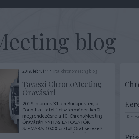
eeting blog
2019. február 14.
írta:
chronomeeting blog
Tavaszi ChronoMeeting
Chr
Óravásár!
Ker
2019. március 31-én Budapesten, a
Corinthia Hotel " dísztermében kerül
megrendezésre a 10. ChronoMeeting
Óravásár! NYITÁS LÁTOGATÓK
SZÁMÁRA: 10:00 órától! Órát keresel?
Vagy csak érdekel az időmérő
Fris