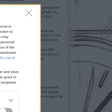
9inda:
Mondjuk egy Breitling esetében
demes vinni az órát bevizsgáltatni, és
ennyi az ára? ...
(
2020.05.23. 20:51
)
 mint befektetés?
sonal or
@nekemnemkicsi: Ha különb lennél
ection to
nem itt kommentelnél.
(
2019.03.07. 21:50
)
ou may
rlási tanácsok (nem csak) kezdőknek
 personal
out of the
k:
@n3spr3ss0: erről a Playboy féle
 downstream
" szó jut eszembe. Ami drága az stilusos.
B’s List of
 csóró va...
(
2016.11.30. 15:14
)
ák - luxus fillérekért?
er and store
kék
to grant or
ed purposes
aukció
breitling
chronomeeting
eredeti
znált órák
hublot
omega
online aukció
ze
óravásár
rolex
svájci órák
vintage órák
elhő