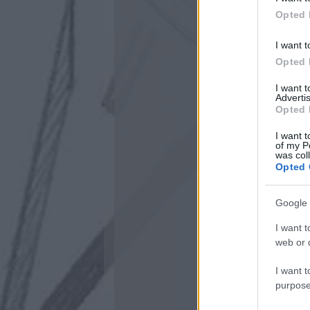
Opted 
I want t
Opted 
I want 
Advertis
Opted 
I want t
of my P
was col
Opted 
Google 
I want t
web or d
I want t
purpose