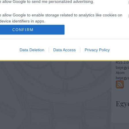
to allow Google to send me personalized advertising.
2019 ápr
2019 fe
2018 n
o allow Google to enable storage related to analytics like cookies on
2018 a
evice identifiers in apps.
2018 ápr
2018 má
CONFIRM
o allow Google to enable storage related to functionality of the website
Tovább
Fee
Data Deletion
Data Access
Privacy Policy
o allow Google to enable storage related to personalization.
RSS 2.0
o allow Google to enable storage related to security, including
bejegy
cation functionality and fraud prevention, and other user protection.
Atom
bejegy
Egy