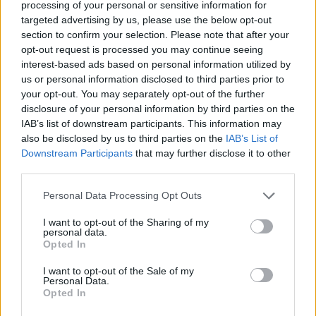
processing of your personal or sensitive information for
targeted advertising by us, please use the below opt-out
És el is érkeztünk arra a pontra, amikor a vevő
section to confirm your selection. Please note that after your
pénztárcája bánhatja azt, hogy megbízott az
opt-out request is processed you may continue seeing
eladóban: A rendszeres, 5-7 évenkénti szervizköltség
interest-based ads based on personal information utilized by
egy mechanikus óránál pár tízezer forintnál
us or personal information disclosed to third parties prior to
kezdődik és ennek sokszorosa lehet úgy, hogy az
your opt-out. You may separately opt-out of the further
órával nincs különösebb probléma. Ha az óra
disclosure of your personal information by third parties on the
mechanikusan elhanyagolt, lehet néhány hónapon
IAB’s list of downstream participants. This information may
belül bizony azt tapasztalja az ember, hogy az
also be disclosed by us to third parties on the
IAB’s List of
órájával valami nincsen rendben és ilyenkor keres fel
Downstream Participants
that may further disclose it to other
minket, ahol jön a diagnózis: "az órát sürgősen
third parties.
szervizelni kell".
Please note that this website/app uses one or more Google
Personal Data Processing Opt Outs
És ez csak a jobbik eset, a rejtett hibák előbukkanása
services and may gather and store information including but
not limited to your visit or usage behaviour. You may click to
I want to opt-out of the Sharing of my
egy bonyolult, mechanikus időmérő esetén az óra
personal data.
grant or deny consent to Google and its third-party tags to
értékéhez mérhető költséget tud eredményezni!
Opted In
use your data for below specified purposes in below Google
consent section.
Összegezve
: az óra eredetiségvizsgálatán kívül
I want to opt-out of the Sale of my
Personal Data.
javasoljuk azt is, hogy az óra műszaki állapotát is
Opted In
felmérje a vevőjelölt az adásvétel során. Úgy kell erre