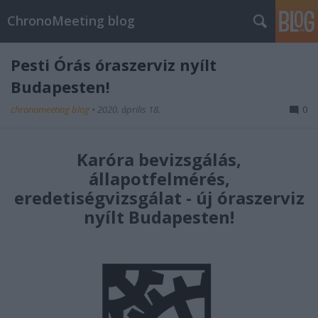
ChronoMeeting blog
Pesti Órás óraszerviz nyílt
Budapesten!
chronomeeting blog
•
2020. április 18.
0
Karóra bevizsgálás,
állapotfelmérés,
eredetiségvizsgálat - új óraszerviz
nyílt Budapesten!