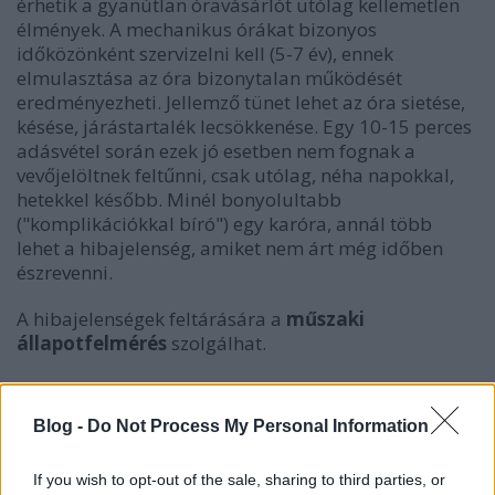
érhetik a gyanútlan óravásárlót utólag kellemetlen
élmények. A mechanikus órákat bizonyos
időközönként szervizelni kell (5-7 év), ennek
elmulasztása az óra bizonytalan működését
eredményezheti. Jellemző tünet lehet az óra sietése,
késése, járástartalék lecsökkenése. Egy 10-15 perces
adásvétel során ezek jó esetben nem fognak a
vevőjelöltnek feltűnni, csak utólag, néha napokkal,
hetekkel később. Minél bonyolultabb
("komplikációkkal bíró") egy karóra, annál több
lehet a hibajelenség, amiket nem árt még időben
észrevenni.
A hibajelenségek feltárására a
műszaki
állapotfelmérés
szolgálhat.
Vannak viszont olyan jelek, melyeket csak egy
szakképzett, az órák belső világát ismerő órás tud
Blog -
Do Not Process My Personal Information
észrevenni, speciális műszerek segítségével - erre egy
kávézóban vagy egyéb helyen történő adásvétel
If you wish to opt-out of the sale, sharing to third parties, or
során nincs lehetőség.