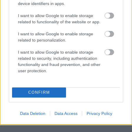
1136. Budapest, Kresz Géza u. 30. (Balzac utca /
device identifiers in apps.
Kresz Géza utca sarok)
I want to allow Google to enable storage
Web
:
www.pestioras.hu
F
acebook
:
related to functionality of the website or app.
https://www.facebook.com/pestioras/
I want to allow Google to enable storage
Insta
:
https://www.instagram.com/pestioras/
related to personalization.
Telefon: +36-1-785-41-21
I want to allow Google to enable storage
related to security, including authentication
functionality and fraud prevention, and other
user protection.
CONFIRM
Data Deletion
Data Access
Privacy Policy