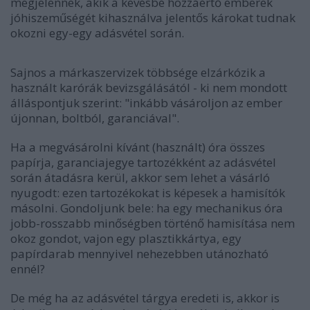
megjelennek, akik a kevésbé hozzáértő emberek
jóhiszeműségét kihasználva jelentős károkat tudnak
okozni egy-egy adásvétel során.
Sajnos a márkaszervizek többsége elzárkózik a
használt karórák bevizsgálásától - ki nem mondott
álláspontjuk szerint: "inkább vásároljon az ember
újonnan, boltból, garanciával".
Ha a megvásárolni kívánt (használt) óra összes
papírja, garanciajegye tartozékként az adásvétel
során átadásra kerül, akkor sem lehet a vásárló
nyugodt: ezen tartozékokat is képesek a hamisítók
másolni. Gondoljunk bele: ha egy mechanikus óra
jobb-rosszabb minőségben történő hamisítása nem
okoz gondot, vajon egy plasztikkártya, egy
papírdarab mennyivel nehezebben utánozható
ennél?
De még ha az adásvétel tárgya eredeti is, akkor is