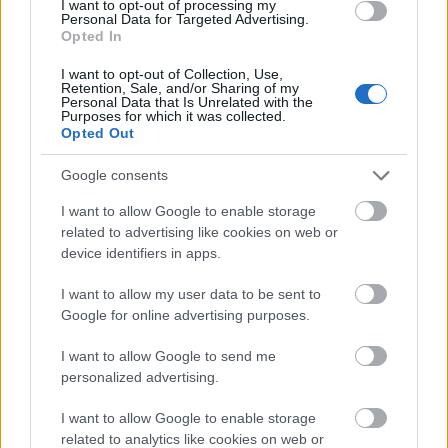
gondolni, mint a gépjármű adásvétel előtti
I want to opt-out of processing my
Personal Data for Targeted Advertising.
állapotfelmérést, a művelet nagyon is hasonlít
Opted In
ahhoz, sőt, az esetlegesen felmerül költségek is
hasonló nagyságrenddel bírhatnak..
I want to opt-out of Collection, Use,
Retention, Sale, and/or Sharing of my
Personal Data that Is Unrelated with the
Ne bízzunk vakon az eladóban, ha azt mondja:
"az
Purposes for which it was collected.
óra szépen jár!"
Sok esetben számunkra ez azzal a
Opted Out
mondattal egyenértékű, hogy:
az a szép ebben az
órában, hogy még ilyen leromlott műszaki állapotban
Google consents
még egyáltalán jár..
I want to allow Google to enable storage
related to advertising like cookies on web or
A Pesti Órás frissen megnyílt szervize profi
device identifiers in apps.
felszereléssel, szakértő csapattal és barátságos
árakkal várja óráitokat a belvárosban. Legyen szó
I want to allow my user data to be sent to
szervizelésről, vagy a fenti tevékenységekről, vagy
Google for online advertising purposes.
csak szívesen beszélgetnél az órák világát ismerő
emberekkel: szívesen látunk a belvárosi
I want to allow Google to send me
üzletünkben!
personalized advertising.
Elérhetőségek:
I want to allow Google to enable storage
related to analytics like cookies on web or