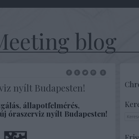
eeting blog
Chr
viz nyílt Budapesten!
Ker
gálás, állapotfelmérés,
 új óraszerviz nyílt Budapesten!
Fris