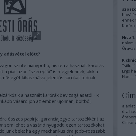
szoszo
hová ér
ennek m
Karóra,
Nico 1:
nálam, 
Óravásá
y adásvétel előtt?
Kicknic
gon szinte hiánypótló, hiszen a használt karórák
"stilus
nt a piac azon "szereplői" is megjelennek, akik a
Ergo ha
Hamis ór
műségét kihasználva jelentős károkat tudnak
Cím
zárkózik a használt karórák bevizsgálásától - ki
inkább vásároljon az ember újonnan, boltból,
ajánlat
óra
has
órabör
 óra összes papírja, garanciajegye tartozékként az
Címkef
or sem lehet a vásárló nyugodt: ezen tartozékokat
doljunk bele: ha egy mechanikus óra jobb-rosszabb