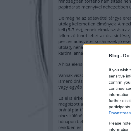
minőségben történő hamisítása nem 
papírdarab mennyivel nehezebben u
De még ha az adásvétel tárgya eredet
utólag kellemetlen élmények. A mech
kell (5-7 év), ennek elmulasztása 
Jellemző tünet lehet az óra sietése
perces adásvétel során ezek jó eset
utólag, néha napokkal, hetekkel késő
karóra, annál több lehet a hibajele
Blog -
Do 
A hibajelenségek feltárására a
műsza
If you wish 
Vannak viszont olyan jelek, melyeket
sensitive in
ismerő órás tud észrevenni, speciá
confirm you
vagy egyéb helyen történő adásvéte
continue se
information 
És el is érkeztünk arra a pontra, am
further disc
megbízott az eladóban: A rendszere
participants
óránál pár tízezer forintnál kezdőd
Downstream 
nincs különösebb probléma. Ha az ó
hónapon belül bizony azt tapasztalj
Please note
rendben és ilyenkor keres fel minket
information 