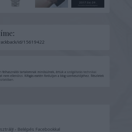
címe:
trackback/id/15619422
 felhasználói tartalomnak minősülnek, értük a
szolgáltatás technikai
t nem ellenőrzi. Kifogás esetén forduljon a blog szerkesztőjéhez. Részletek
oztatóban
.
sztrálj
! ‐
Belépés Facebookkal