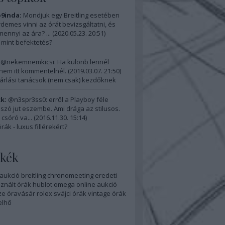
9inda:
Mondjuk egy Breitling esetében
demes vinni az órát bevizsgáltatni, és
ennyi az ára? ...
(
2020.05.23. 20:51
)
 mint befektetés?
@nekemnemkicsi: Ha különb lennél
nem itt kommentelnél.
(
2019.03.07. 21:50
)
rlási tanácsok (nem csak) kezdőknek
k:
@n3spr3ss0: erről a Playboy féle
" szó jut eszembe. Ami drága az stilusos.
 csóró va...
(
2016.11.30. 15:14
)
ák - luxus fillérekért?
kék
aukció
breitling
chronomeeting
eredeti
znált órák
hublot
omega
online aukció
ze
óravásár
rolex
svájci órák
vintage órák
elhő