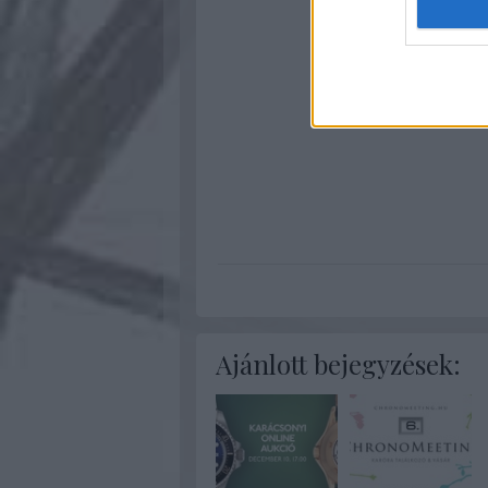
Ajánlott bejegyzések: