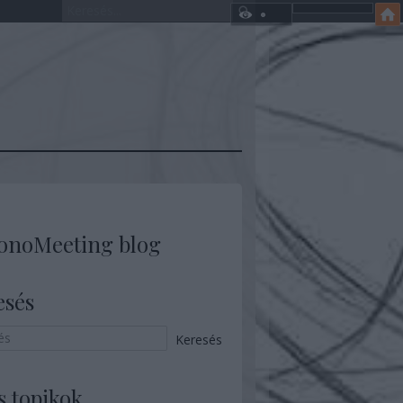
onoMeeting blog
esés
s topikok