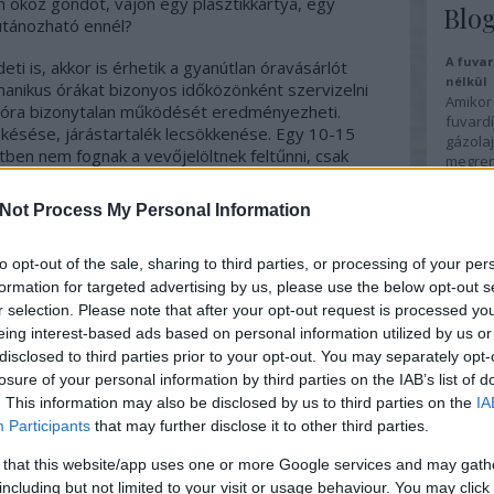
okoz gondot, vajon egy plasztikkártya, egy
Blog
tánozható ennél?
A fuvar
i is, akkor is érhetik a gyanútlan óravásárlót
nélkül
anikus órákat bizonyos időközönként szervizelni
Amikor 
az óra bizonytalan működését eredményezheti.
fuvardí
, késése, járástartalék lecsökkenése. Egy 10-15
gázolaj
ben nem fognak a vevőjelöltnek feltűnni, csak
megrend
bb. Minél bonyolultabb ("komplikációkkal bíró") egy
akar, é
nség, amiket nem árt még időben észrevenni.
fuvarna
Not Process My Personal Information
fuvaro
ki állapotfelmérés
szolgálhat.
fuvar
to opt-out of the sale, sharing to third parties, or processing of your per
 csak egy szakképzett, az órák belső világát
formation for targeted advertising by us, please use the below opt-out s
lis műszerek segítségével - erre egy kávézóban
r selection. Please note that after your opt-out request is processed y
l során nincs lehetőség.
eing interest-based ads based on personal information utilized by us or
disclosed to third parties prior to your opt-out. You may separately opt-
ikor a vevő pénztárcája bánhatja azt, hogy
Arc
losure of your personal information by third parties on the IAB’s list of
s, 5-7 évenkénti szervizköltség egy mechanikus
. This information may also be disclosed by us to third parties on the
IA
ik és ennek sokszorosa lehet úgy, hogy az órával
Participants
that may further disclose it to other third parties.
2020 n
ra mechanikusan elhanyagolt, lehet néhány
2020 ápr
a az ember, hogy az órájával valami nincsen
 that this website/app uses one or more Google services and may gath
2020 fe
, ahol jön a diagnózis: "az órát sürgősen szervizelni
2019 n
including but not limited to your visit or usage behaviour. You may click 