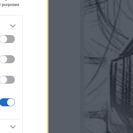
ugusztus
(
1
)
ed purposes
ájus
(
1
)
ilis
(
1
)
bruár
(
1
)
ovember
(
1
)
ugusztus
(
1
)
ilis
(
1
)
rcius
(
1
)
...
dek
zések
,
kommentek
zések
,
kommentek
éb