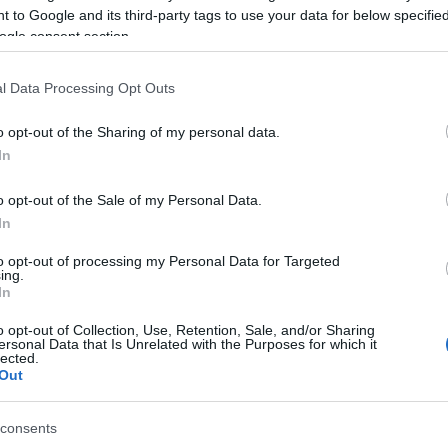
2019 a
 to Google and its third-party tags to use your data for below specifi
2019 m
ogle consent section.
hibák előbukkanása egy bonyolult, mechanikus
2019 ápr
érhető költséget tud eredményezni!
2019 fe
2018 n
l Data Processing Opt Outs
2018 a
gálatán kívül javasoljuk azt is, hogy az óra műszaki
2018 ápr
 adásvétel során. Úgy kell erre gondolni, mint a
o opt-out of the Sharing of my personal data.
2018 má
mérést, a művelet nagyon is hasonlít ahhoz, sőt, az
Tovább
In
asonló nagyságrenddel bírhatnak..
zt mondja:
"az óra szépen jár!"
Sok esetben
o opt-out of the Sale of my Personal Data.
Fee
yenértékű, hogy:
az a szép ebben az órában, hogy
In
n még egyáltalán jár..
RSS 2.0
to opt-out of processing my Personal Data for Targeted
bejegy
ing.
ze profi felszereléssel, szakértő csapattal és
Atom
In
a belvárosban. Legyen szó szervizelésről, vagy a
bejegy
zívesen beszélgetnél az órák világát ismerő
o opt-out of Collection, Use, Retention, Sale, and/or Sharing
rosi üzletünkben!
ersonal Data that Is Unrelated with the Purposes for which it
lected.
Out
Egy
Balzac utca / Kresz Géza utca sarok)
consents