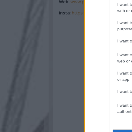
Web
:
www.pestioras.hu
F
acebook
I want t
web or d
Insta
:
https://www.instagram.com/p
I want t
purpose
I want 
I want t
web or d
I want t
or app.
I want t
I want t
authenti