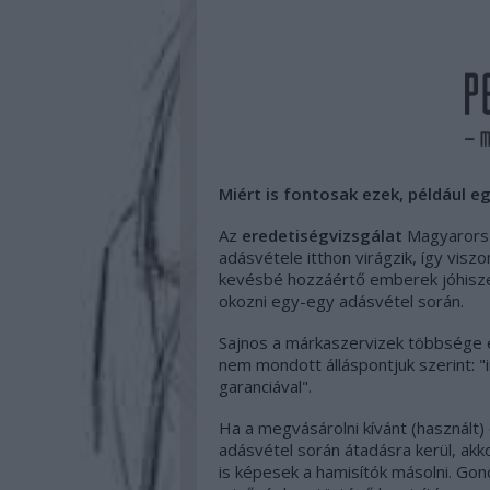
Miért is fontosak ezek, például eg
Az
eredetiségvizsgálat
Magyarorszá
adásvétele itthon virágzik, így viszo
kevésbé hozzáértő emberek jóhisze
okozni egy-egy adásvétel során.
Sajnos a márkaszervizek többsége el
nem mondott álláspontjuk szerint: "
garanciával".
Ha a megvásárolni kívánt (használt)
adásvétel során átadásra kerül, akk
is képesek a hamisítók másolni. Gon