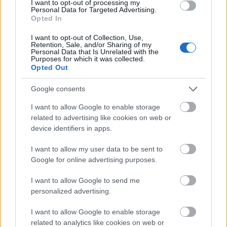
gondolni, mint a gépjármű adásvétel előtti
I want to opt-out of processing my
Personal Data for Targeted Advertising.
állapotfelmérést, a művelet nagyon is hasonlít
Opted In
ahhoz, sőt, az esetlegesen felmerül költségek is
hasonló nagyságrenddel bírhatnak..
I want to opt-out of Collection, Use,
Retention, Sale, and/or Sharing of my
Personal Data that Is Unrelated with the
Ne bízzunk vakon az eladóban, ha azt mondja:
"az
Purposes for which it was collected.
óra szépen jár!"
Sok esetben számunkra ez azzal a
Opted Out
mondattal egyenértékű, hogy:
az a szép ebben az
órában, hogy még ilyen leromlott műszaki állapotban
Google consents
még egyáltalán jár..
I want to allow Google to enable storage
related to advertising like cookies on web or
A Pesti Órás frissen megnyílt szervize profi
device identifiers in apps.
felszereléssel, szakértő csapattal és barátságos
árakkal várja óráitokat a belvárosban. Legyen szó
I want to allow my user data to be sent to
szervizelésről, vagy a fenti tevékenységekről, vagy
Google for online advertising purposes.
csak szívesen beszélgetnél az órák világát ismerő
emberekkel: szívesen látunk a belvárosi
I want to allow Google to send me
üzletünkben!
personalized advertising.
Elérhetőségek:
I want to allow Google to enable storage
related to analytics like cookies on web or