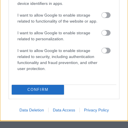
1136. Budapest, Kresz Géza u. 30. (Balzac utca /
device identifiers in apps.
Kresz Géza utca sarok)
I want to allow Google to enable storage
Web
:
www.pestioras.hu
F
acebook
:
related to functionality of the website or app.
https://www.facebook.com/pestioras/
I want to allow Google to enable storage
Insta
:
https://www.instagram.com/pestioras/
related to personalization.
Telefon: +36-1-785-41-21
I want to allow Google to enable storage
related to security, including authentication
functionality and fraud prevention, and other
user protection.
CONFIRM
Data Deletion
Data Access
Privacy Policy