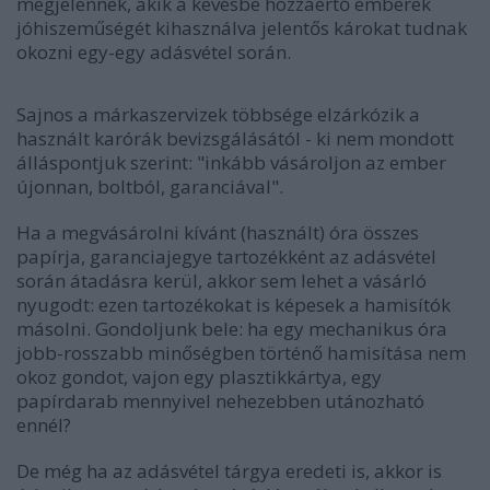
megjelennek, akik a kevésbé hozzáértő emberek
jóhiszeműségét kihasználva jelentős károkat tudnak
okozni egy-egy adásvétel során.
Sajnos a márkaszervizek többsége elzárkózik a
használt karórák bevizsgálásától - ki nem mondott
álláspontjuk szerint: "inkább vásároljon az ember
újonnan, boltból, garanciával".
Ha a megvásárolni kívánt (használt) óra összes
papírja, garanciajegye tartozékként az adásvétel
során átadásra kerül, akkor sem lehet a vásárló
nyugodt: ezen tartozékokat is képesek a hamisítók
másolni. Gondoljunk bele: ha egy mechanikus óra
jobb-rosszabb minőségben történő hamisítása nem
okoz gondot, vajon egy plasztikkártya, egy
papírdarab mennyivel nehezebben utánozható
ennél?
De még ha az adásvétel tárgya eredeti is, akkor is