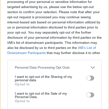
processing of your personal or sensitive information for
targeted advertising by us, please use the below opt-out
És el is érkeztünk arra a pontra, amikor a vevő
section to confirm your selection. Please note that after your
pénztárcája bánhatja azt, hogy megbízott az
opt-out request is processed you may continue seeing
eladóban: A rendszeres, 5-7 évenkénti szervizköltség
interest-based ads based on personal information utilized by
egy mechanikus óránál pár tízezer forintnál
us or personal information disclosed to third parties prior to
kezdődik és ennek sokszorosa lehet úgy, hogy az
your opt-out. You may separately opt-out of the further
órával nincs különösebb probléma. Ha az óra
disclosure of your personal information by third parties on the
mechanikusan elhanyagolt, lehet néhány hónapon
IAB’s list of downstream participants. This information may
belül bizony azt tapasztalja az ember, hogy az
also be disclosed by us to third parties on the
IAB’s List of
órájával valami nincsen rendben és ilyenkor keres fel
Downstream Participants
that may further disclose it to other
minket, ahol jön a diagnózis: "az órát sürgősen
third parties.
szervizelni kell".
Please note that this website/app uses one or more Google
Personal Data Processing Opt Outs
És ez csak a jobbik eset, a rejtett hibák előbukkanása
services and may gather and store information including but
not limited to your visit or usage behaviour. You may click to
I want to opt-out of the Sharing of my
egy bonyolult, mechanikus időmérő esetén az óra
personal data.
grant or deny consent to Google and its third-party tags to
értékéhez mérhető költséget tud eredményezni!
Opted In
use your data for below specified purposes in below Google
consent section.
Összegezve
: az óra eredetiségvizsgálatán kívül
I want to opt-out of the Sale of my
Personal Data.
javasoljuk azt is, hogy az óra műszaki állapotát is
Opted In
felmérje a vevőjelölt az adásvétel során. Úgy kell erre