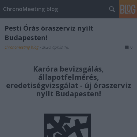
ChronoMeeting blog
Pesti Órás óraszerviz nyílt
Budapesten!
chronomeeting blog
•
2020. április 18.
0
Karóra bevizsgálás,
állapotfelmérés,
eredetiségvizsgálat - új óraszerviz
nyílt Budapesten!