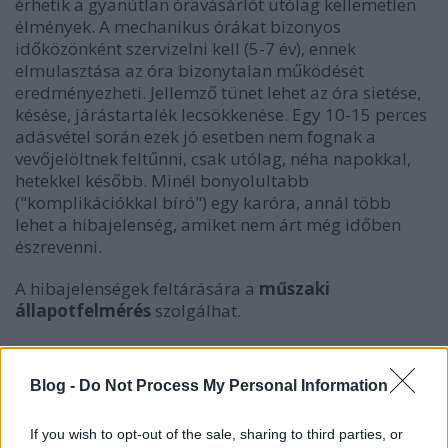
érhetik a gyanútlan óravásárlót utólag kellemetlen
élmények. A mechanikus órákat bizonyos
időközönként szervizelni kell (5-7 év), ennek
elmulasztása az óra bizonytalan működését
eredményezheti. Jellemző tünet lehet az óra sietése,
késése, járástartalék lecsökkenése. Egy 10-15 perces
adásvétel során ezek jó esetben nem fognak a
vevőjelöltnek feltűnni, csak utólag, néha napokkal,
hetekkel később. Minél bonyolultabb
("komplikációkkal bíró") egy karóra, annál több
lehet a hibajelenség, amiket nem árt még időben
észrevenni.
A hibajelenségek feltárására a
műszaki
állapotfelmérés
szolgálhat.
Vannak viszont olyan jelek, melyeket csak egy
szakképzett, az órák belső világát ismerő órás tud
Blog -
Do Not Process My Personal Information
észrevenni, speciális műszerek segítségével - erre egy
kávézóban vagy egyéb helyen történő adásvétel
If you wish to opt-out of the sale, sharing to third parties, or
során nincs lehetőség.