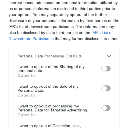
interest-based ads based on personal information utilized by
us or personal information disclosed to third parties prior to
your opt-out. You may separately opt-out of the further
disclosure of your personal information by third parties on the
IAB’s list of downstream participants. This information may
also be disclosed by us to third parties on the
IAB’s List of
Downstream Participants
that may further disclose it to other
third parties.
Please note that this website/app uses one or more Google
Personal Data Processing Opt Outs
services and may gather and store information including but
not limited to your visit or usage behaviour. You may click to
I want to opt-out of the Sharing of my
IV. ChronoMeeting kiállítás és vásár!
personal data.
grant or deny consent to Google and its third-party tags to
Opted In
chronomeeting blog
•
2017. augusztus 31.
0
use your data for below specified purposes in below Google
consent section.
I want to opt-out of the Sale of my
Personal Data.
2017. szeptember 17-én Budapesten, a Corinthia
Opted In
Hotel "Valletta" dísztermében kerül megrendezésre
a
I want to opt-out of processing my
Personal Data for Targeted Advertising.
IV.
ChronoMeeting
órakiállítás és vásár!
Opted In
...
I want to opt-out of Collection, Use,