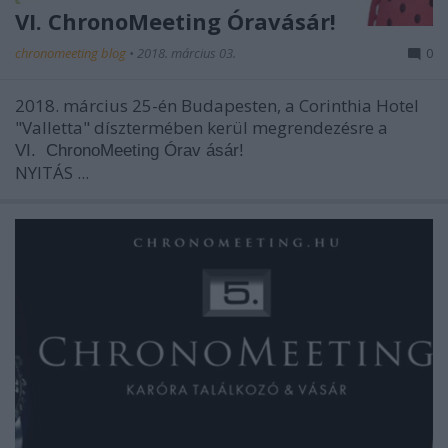
VI. ChronoMeeting Óravásár!
chronomeeting blog
•
2018. március 03.
0
2018. március 25-én Budapesten, a Corinthia Hotel
"Valletta" dísztermében kerül megrendezésre a
VI.
ChronoMeeting Órav
ásár!
NYITÁS ...