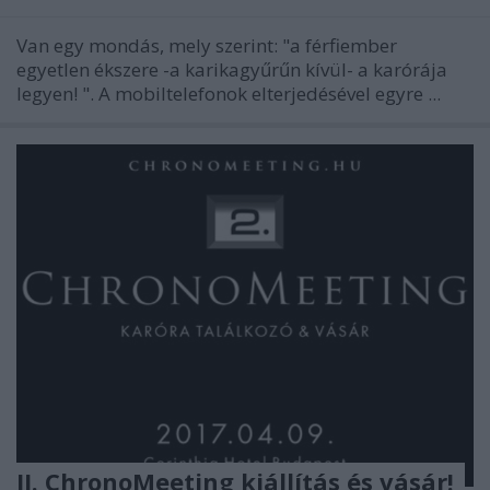
Van egy mondás, mely szerint:
"a férfiember
egyetlen ékszere -a karikagyűrűn kívül- a karórája
legyen!
". A mobiltelefonok elterjedésével egyre ...
II. ChronoMeeting kiállítás és vásár!