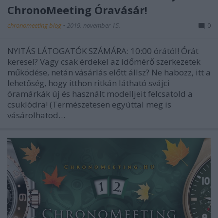
ChronoMeeting Óravásár!
chronomeeting blog
•
2019. november 15.
0
NYITÁS LÁTOGATÓK SZÁMÁRA: 10:00 órától! Órát
keresel? Vagy csak érdekel az időmérő szerkezetek
működése, netán vásárlás előtt állsz? Ne habozz, itt a
lehetőség, hogy itthon ritkán látható svájci
óramárkák új és használt modelljeit felcsatold a
csuklódra! (Természetesen egyúttal meg is
vásárolhatod…