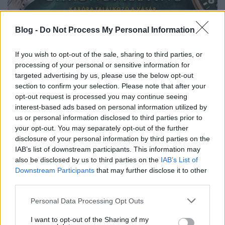
Blog -
Do Not Process My Personal Information
If you wish to opt-out of the sale, sharing to third parties, or
processing of your personal or sensitive information for
chronomeeting blog
•
2019. augusztus 14.
0
targeted advertising by us, please use the below opt-out
section to confirm your selection. Please note that after your
opt-out request is processed you may continue seeing
2019. szeptember 22-én Budapesten, a Corinthia
interest-based ads based on personal information utilized by
Hotel dísztermében kerül megrendezésre a
us or personal information disclosed to third parties prior to
12. ChronoMeeting Óravásár! NYITÁS LÁTOGATÓK
your opt-out. You may separately opt-out of the further
SZÁMÁRA: 10:00 órától! Órát keresel? Vagy csak
disclosure of your personal information by third parties on the
érdekel az időmérő szerkezetek működése, netán
IAB’s list of downstream participants. This information may
vásárlás előtt állsz? Ne habozz, itt a lehetőség, hogy
also be disclosed by us to third parties on the
IAB’s List of
itthon…
Downstream Participants
that may further disclose it to other
third parties.
Please note that this website/app uses one or more Google
Personal Data Processing Opt Outs
services and may gather and store information including but
not limited to your visit or usage behaviour. You may click to
I want to opt-out of the Sharing of my