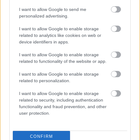
értékes karórával bármelyik otthon dísze lehet –
ugyanakkor van, mikor az ember nem szeret
I want to allow Google to send me
büszkélkedni az…
personalized advertising.
I want to allow Google to enable storage
related to analytics like cookies on web or
device identifiers in apps.
I want to allow Google to enable storage
related to functionality of the website or app.
I want to allow Google to enable storage
related to personalization.
I want to allow Google to enable storage
related to security, including authentication
functionality and fraud prevention, and other
user protection.
Május 26: ChronoMeeting Óravásár!
CONFIRM
chronomeeting blog
•
2019. április 11.
0