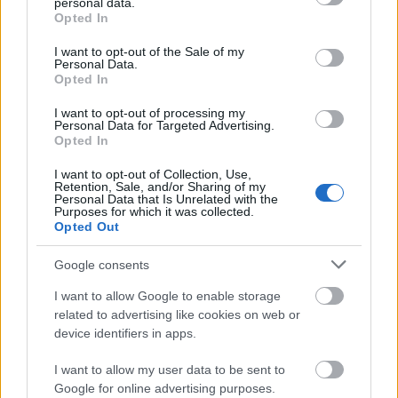
personal data.
grant or deny consent to Google and its third-party tags to
Opted In
use your data for below specified purposes in below Google
consent section.
I want to opt-out of the Sale of my
Personal Data.
Opted In
I want to opt-out of processing my
Personal Data for Targeted Advertising.
Opted In
I want to opt-out of Collection, Use,
Retention, Sale, and/or Sharing of my
Personal Data that Is Unrelated with the
Óráink biztonsága
Purposes for which it was collected.
Opted Out
...avagy ki hol, hogyan tárolja nagyobb értékű
óráit, gyűjteményét?
Google consents
chronomeeting blog
•
2019. május 01.
0
I want to allow Google to enable storage
related to advertising like cookies on web or
Óragyűjtőként igyekszünk mindent megtenni annak
device identifiers in apps.
érdekében, hogy kedvenc időmérőinket sokáig
birtokolhassuk, biztonságban érezhessük. Egy
I want to allow my user data to be sent to
gyűjtemény, egy elegáns óradoboz, benne sok-sok
Google for online advertising purposes.