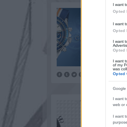
I want t
Opted 
I want t
Opted 
I want 
Advertis
Opted 
I want t
of my P
was col
Opted 
Google 
I want t
web or d
I want t
purpose