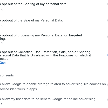
Blog
o opt-out of the Sharing of my personal data.
2019. április 11.
írta:
chronomeeting blog
In
Hűsölj
Május 26: ChronoMeeting
14-én 
o opt-out of the Sale of my Personal Data.
Ha aug
Óravásár!
In
a nyár
Szépmű
2019. május 26-án Budapesten, a
a köve
to opt-out of processing my Personal Data for Targeted
Corinthia Hotel dísztermében kerül
ing.
hónap 
megrendezésre a 11. ChronoMeeting
In
különl
Óravásár! NYITÁS LÁTOGATÓK
meghoss
o opt-out of Collection, Use, Retention, Sale, and/or Sharing
SZÁMÁRA: 10:00 órától! Órát keresel?
várja 
ersonal Data that Is Unrelated with the Purposes for which it
Vagy csak érdekel az időmérő
szine
lected.
szerkezetek működése, netán vásárlás
Out
Szólj hozzá!
Tovább
előtt állsz? Ne habozz, itt a lehetőség,
hogy itthon…
consents
o allow Google to enable storage related to advertising like cookies on
2018. augusztus 06.
írta:
chronomeeting blog
Arc
evice identifiers in apps.
VIII. ChronoMeeting
2020 n
o allow my user data to be sent to Google for online advertising
Óravásár!
2020 ápr
s.
2020 fe