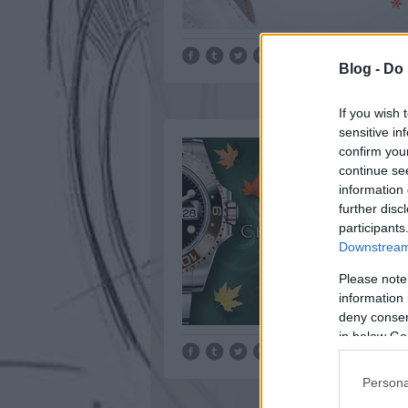
Blog -
Do 
If you wish 
sensitive in
confirm you
continue se
information 
further disc
participants
Downstream 
Please note
information 
deny consent
in below Go
Persona