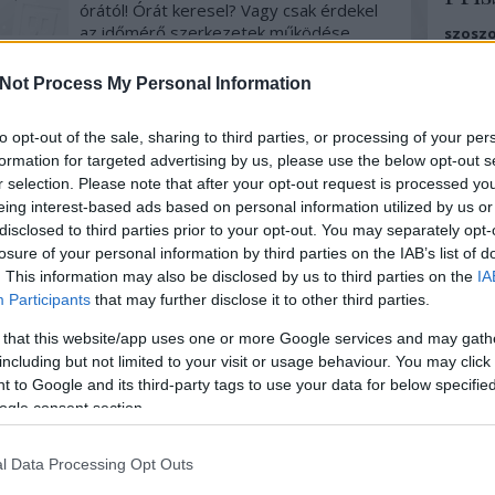
órától! Órát keresel? Vagy csak érdekel
az időmérő szerkezetek működése,
szoszo
netán vásárlás előtt állsz? Ne habozz, itt
hová ér
Szólj hozzá!
Tovább
ennek m
a lehetőség, hogy itthon ritkán látható
Not Process My Personal Information
Karóra,
svájci óramárkák új és használt
modelljeit felcsatold a csuklódra!
Nico 1:
to opt-out of the sale, sharing to third parties, or processing of your per
(Természetesen egyúttal meg is
nálam, 
formation for targeted advertising by us, please use the below opt-out s
vásárolhatod…
2019. augusztus 14.
írta:
chronomeeting blog
Óravásá
r selection. Please note that after your opt-out request is processed y
eing interest-based ads based on personal information utilized by us or
2019. szeptember 22-én Budapesten, a
Kicknic
disclosed to third parties prior to your opt-out. You may separately opt-
Corinthia Hotel dísztermében kerül
"stilus
losure of your personal information by third parties on the IAB’s list of
megrendezésre a 12. ChronoMeeting
Ergo ha
. This information may also be disclosed by us to third parties on the
IA
Hamis ór
Óravásár! NYITÁS LÁTOGATÓK
Participants
that may further disclose it to other third parties.
SZÁMÁRA: 10:00 órától! Órát keresel?
Vagy csak érdekel az időmérő
Cím
 that this website/app uses one or more Google services and may gath
szerkezetek működése, netán vásárlás
including but not limited to your visit or usage behaviour. You may click 
előtt állsz? Ne habozz, itt a lehetőség,
 to Google and its third-party tags to use your data for below specifi
ajánlat
hogy itthon…
óra
has
ogle consent section.
órabör
Szólj hozzá!
Tovább
Címkef
l Data Processing Opt Outs