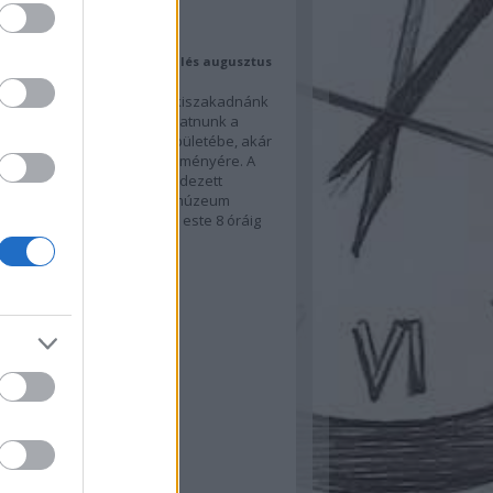
ajánló
 művészettel – MúzeumMerülés augusztus
a Szépművészetiben
usztus közepén egy kicsit kiszakadnánk
i hőségből, érdemes ellátogatnunk a
vészeti Múzeum hűvös épületébe, akár
tkező MúzeumMerülés eseményére. A
második péntekén megrendezett
eges esti program során a múzeum
zabbított nyitvatartással, este 8 óráig
a…
sotletek.blog.hu
hívum
ovember
(
1
)
ilis
(
1
)
bruár
(
1
)