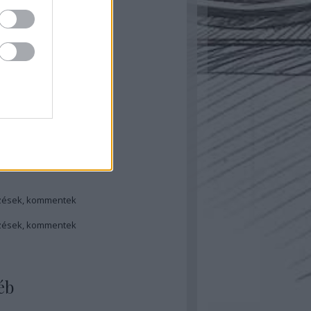
ovember
(
1
)
ugusztus
(
1
)
ájus
(
1
)
ilis
(
1
)
bruár
(
1
)
ovember
(
1
)
ugusztus
(
1
)
ilis
(
1
)
rcius
(
1
)
...
dek
zések
,
kommentek
zések
,
kommentek
éb