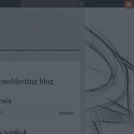
onoMeeting blog
esés
s topikok