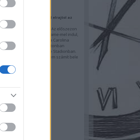
ajánló
li Hall of Fame mérkőzéssel elrajtol az
zon
an végre visszatér az NFL. Az előszezon
ányosan a Hall of Fame Game-mel indul,
 az Arizona Cardinals és a Carolina
rs csap össze az ohiói Cantonban
ató Tom Benson Hall of Fame Stadionban.
eredmény statisztikailag nem számít bele
pszakaszba, a mérkőzés…
.blog.hu
hívum
ovember
(
1
)
ilis
(
1
)
bruár
(
1
)
ovember
(
1
)