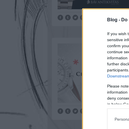
Blog -
Do 
If you wish 
sensitive in
confirm you
continue se
information 
further disc
participants
Downstream 
Please note
information 
deny consent
in below Go
Persona