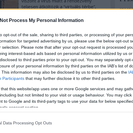
viszont a vírus miatt a rendezvény
teljesen átköltözik a “virtuális térbe”,
szoszo
tehát a kis táblák emelgetése helyett
hová ér
most, 2020. december 10-én online is
Szólj hozzá!
Tovább
ennek m
Not Process My Personal Information
licitálhattok majd az előre kinézett
Karóra,
tételekre! Az árverésen szereplő
to opt-out of the sale, sharing to third parties, or processing of your per
órákra…
Nico 1:
formation for targeted advertising by us, please use the below opt-out s
nálam, 
2019. november 15.
írta:
chronomeeting blog
Óravásá
r selection. Please note that after your opt-out request is processed y
eing interest-based ads based on personal information utilized by us or
2019. december 15. -
Kicknic
disclosed to third parties prior to your opt-out. You may separately opt-
"stilus
Karácsonyi
losure of your personal information by third parties on the IAB’s list of
Ergo ha
ChronoMeeting
. This information may also be disclosed by us to third parties on the
IA
Hamis ór
Participants
that may further disclose it to other third parties.
Óravásár!
 that this website/app uses one or more Google services and may gath
Cím
NYITÁS LÁTOGATÓK SZÁMÁRA: 10:00
including but not limited to your visit or usage behaviour. You may click 
órától! Órát keresel? Vagy csak érdekel
 to Google and its third-party tags to use your data for below specifi
ajánlat
az időmérő szerkezetek működése,
ogle consent section.
óra
has
netán vásárlás előtt állsz? Ne habozz, itt
órabör
Szólj hozzá!
Tovább
a lehetőség, hogy itthon ritkán látható
Címkef
svájci óramárkák új és használt
l Data Processing Opt Outs
modelljeit felcsatold a csuklódra!