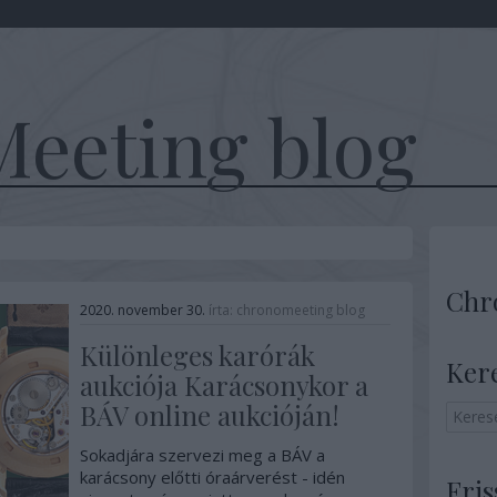
eeting blog
Chr
2020. november 30.
írta:
chronomeeting blog
Különleges karórák
Ker
aukciója Karácsonykor a
BÁV online aukcióján!
Sokadjára szervezi meg a BÁV a
karácsony előtti óraárverést - idén
Fris