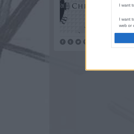
I want 
I want t
web or d
I want t
or app.
I want t
I want t
authenti