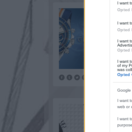
I want t
Opted 
I want t
Opted 
I want 
Advertis
Opted 
I want t
of my P
was col
Opted 
Google 
I want t
web or d
I want t
purpose