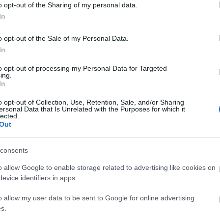
(Természetesen egyúttal meg is
Blog
o opt-out of the Sharing of my personal data.
vásárolhatod…
2019. április 11.
írta:
chronomeeting blog
In
A hajna
Május 26: ChronoMeeting
elősze
o opt-out of the Sale of my Personal Data.
Hajnalb
Óravásár!
In
hagyom
amelyen
2019. május 26-án Budapesten, a
to opt-out of processing my Personal Data for Targeted
Panthe
ing.
Corinthia Hotel dísztermében kerül
találh
In
megrendezésre a 11. ChronoMeeting
Bár az 
Óravásár! NYITÁS LÁTOGATÓK
az ala
o opt-out of Collection, Use, Retention, Sale, and/or Sharing
SZÁMÁRA: 10:00 órától! Órát keresel?
nflhu
ersonal Data that Is Unrelated with the Purposes for which it
Vagy csak érdekel az időmérő
lected.
Out
szerkezetek működése, netán vásárlás
Szólj hozzá!
Tovább
előtt állsz? Ne habozz, itt a lehetőség,
hogy itthon…
consents
o allow Google to enable storage related to advertising like cookies on
Arc
2018. augusztus 06.
írta:
chronomeeting blog
evice identifiers in apps.
2020 n
VIII. ChronoMeeting
o allow my user data to be sent to Google for online advertising
2020 ápr
Óravásár!
2020 fe
s.
2019 n