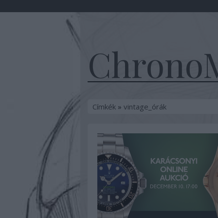
ChronoM
Címkék
»
vintage_órák