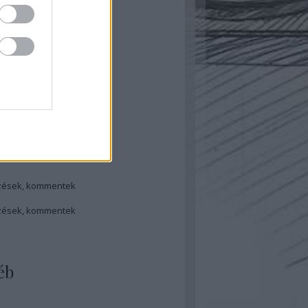
ugusztus
(
1
)
ájus
(
1
)
ilis
(
1
)
bruár
(
1
)
ovember
(
1
)
ugusztus
(
1
)
ilis
(
1
)
rcius
(
1
)
...
dek
zések
,
kommentek
zések
,
kommentek
éb